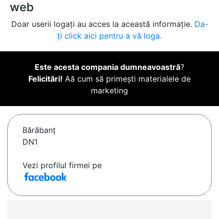
web
Doar userii logați au acces la această informație.
Da-
ți click aici pentru a vă loga.
Este acesta compania dumneavoastră
?
Felicitări!
Aă cum să primești materialele de
marketing
Bărăbanţ
DN1
Vezi profilul firmei pe