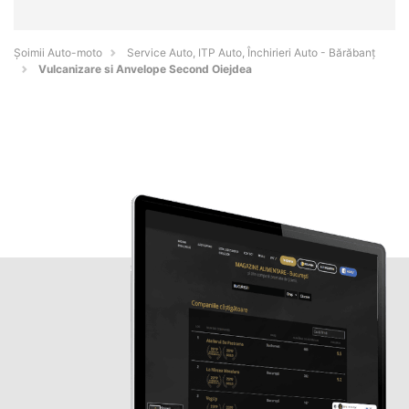
Șoimii Auto-moto
Service Auto, ITP Auto, Închirieri Auto - Bărăbanţ
Vulcanizare si Anvelope Second Oiejdea