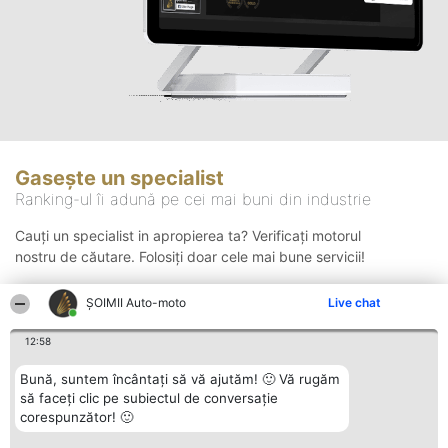
Gasește un specialist
Ranking-ul îi adună pe cei mai buni din industrie
Cauți un specialist in apropierea ta? Verificați motorul
nostru de căutare. Folosiți doar cele mai bune servicii!
ȘOIMII Auto-moto
Live chat
Căutare
12:58
Bună, suntem încântați să vă ajutăm! 🙂 Vă rugăm
să faceți clic pe subiectul de conversație
corespunzător! 🙂