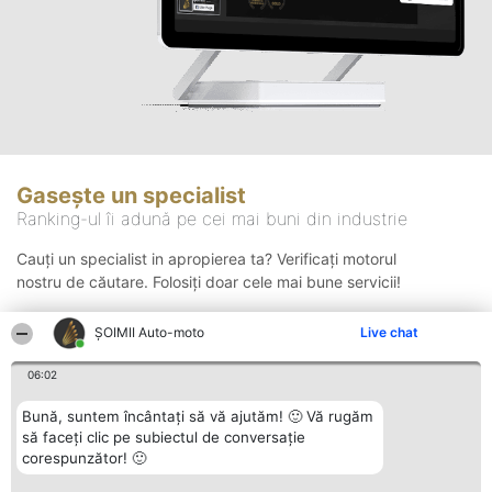
Gasește un specialist
Ranking-ul îi adună pe cei mai buni din industrie
Cauți un specialist in apropierea ta? Verificați motorul
nostru de căutare. Folosiți doar cele mai bune servicii!
ȘOIMII Auto-moto
Live chat
Căutare
06:02
Bună, suntem încântați să vă ajutăm! 🙂 Vă rugăm
să faceți clic pe subiectul de conversație
corespunzător! 🙂