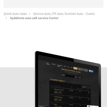
Șoimii Auto-moto
Service Auto, ITP Auto, Închirieri Auto - Curtici
Spălătorie auto self service Curtici