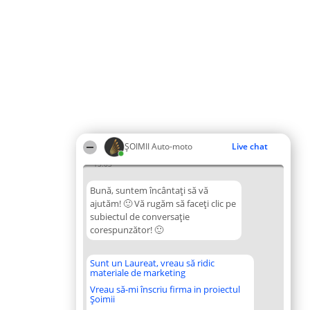
ȘOIMII Auto-moto
Live chat
15:03
Bună, suntem încântați să vă
ajutăm! 🙂 Vă rugăm să faceți clic pe
subiectul de conversație
corespunzător! 🙂
Sunt un Laureat, vreau să ridic
materiale de marketing
Vreau să-mi înscriu firma in proiectul
Șoimii