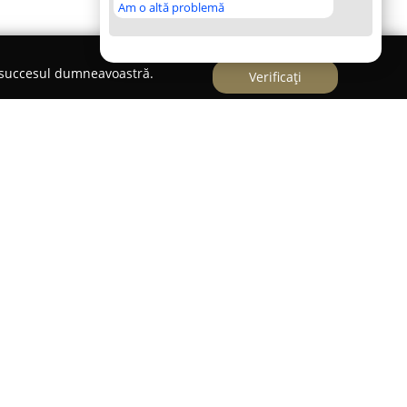
Am o altă problemă
e succesul dumneavoastră.
Verificați
ilă o gamă extinsă de automobile rulate,
siguranța, cât și fiabilitatea acestora. Societatea
lometrul 10, în cadrul reprezentanței Renault, și
ut față de furnizarea de vehicule cu istoric de
te din punct de vedere tehnic.
utive Cars se află într-o stare tehnică și estetică
estora este confirmat contractual, ceea ce reflectă