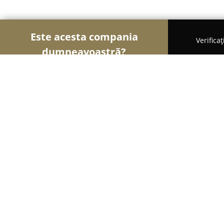
Este acesta compania
Verifica
dumneavoastră?
Șoimii Auto-moto
Service Auto, ITP Auto, Închirie
Executive Cars
10
(72)
Iaşi, Iasi