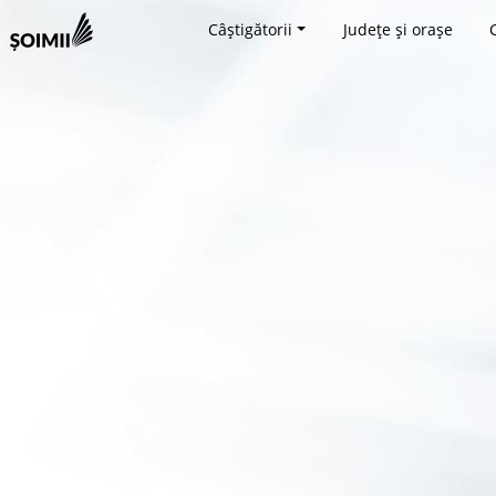
Câștigătorii
Județe și orașe