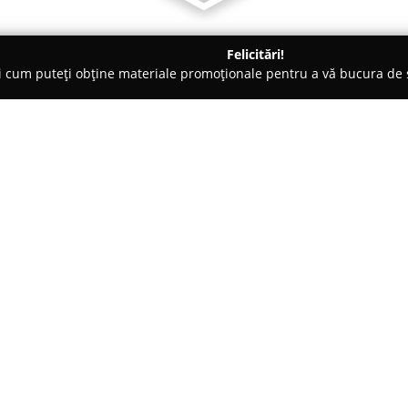
Felicitări!
ți cum puteți obține materiale promoționale pentru a vă bucura d
ri Auto - Iaşi
Executive Cars
Despre companie:
La
Executive Cars
este disponib
selectate pentru a garanta atât 
operează în Iași, pe DN 28 la ki
manifestă un angajament susțin
Arată mai multe >>
service complet, atent verifica
Fiecare automobil oferit de Exec
foarte bună, iar kilometrajul ac