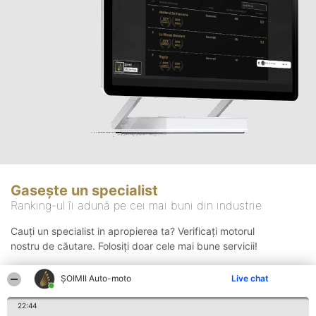
Gasește un specialist
Ranking-ul îi adună pe cei mai buni din industrie
Cauți un specialist in apropierea ta? Verificați motorul
nostru de căutare. Folosiți doar cele mai bune servicii!
ȘOIMII Auto-moto
Live chat
Căutare
22:44