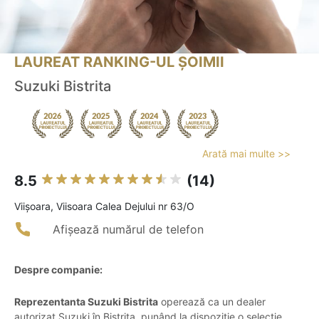
LAUREAT RANKING-UL ȘOIMII
Suzuki Bistrita
Arată mai multe >>
8.5
(14)
Viişoara, Viisoara Calea Dejului nr 63/O
Afișează numărul de telefon
Despre companie:
Reprezentanta Suzuki Bistrita
operează ca un dealer
autorizat Suzuki în Bistrița, punând la dispoziție o selecție