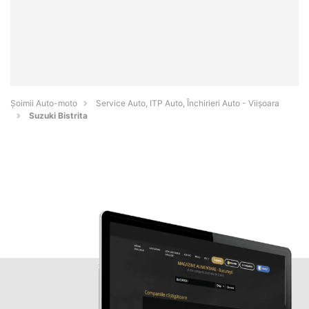
Șoimii Auto-moto
Service Auto, ITP Auto, Închirieri Auto - Viişoara
Suzuki Bistrita