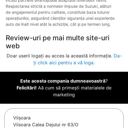
includ pachete avantajoase adaptate diverselor nevoi.
Respectarea strictă a normelor impuse de Suzuki, alături
de angajamentul pentru calitate, constituie baza tuturor
operațiunilor, asigurând clienților siguranța unei experiențe
auto de înalt nivel atât la achiziție, cât și pe termen lung.
Review-uri pe mai multe site-uri
web
Doar userii logați au acces la această informație.
Da-
ți click aici pentru a vă loga.
Este acesta compania dumneavoastră
?
Felicitări!
Aă cum să primești materialele de
marketing
Viişoara
Viisoara Calea Dejului nr 63/O