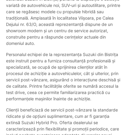
variată de autovehicule noi, SUV-uri și autoutilitare, printre
care se regăsesc modele cu propulsie hibridă sau
tradițională. Amplasată în localitatea Viișoara, pe Calea
Dejului nr. 63/O, această reprezentanță dispune de un
showroom modern și un centru de service autorizat,
construite pentru a răspunde cerințelor actuale din
domeniul auto.
Personalul echipei de la reprezentanța Suzuki din Bistrița
este instruit pentru a furniza consultanță profesională și
specializată, se ocupă de sprijinirea clienților atât în
procesul de achiziție a autovehiculelor, cât și ulterior, prin
servicii post-vânzare, asigurând o interacțiune deschisă și
de calitate. Printre facilitățile oferite se numără accesul la
test drive, ceea ce permite familiarizarea practică cu
performanțele mașinilor înainte de achiziție.
Clienții beneficiază de servicii post-vânzare la standarde
ridicate și de opțiuni suplimentare, cum ar fi garanția
extinsă Suzuki Hybrid Pro. Oferta dealerului se
caracterizează prin flexibilitate și promoții periodice, care