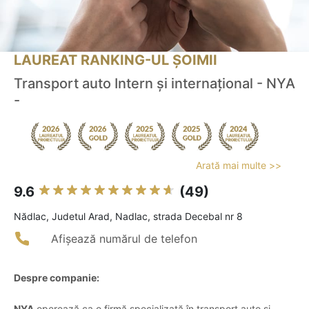
LAUREAT RANKING-UL ȘOIMII
Transport auto Intern și internațional - NYA
-
Arată mai multe >>
9.6
(49)
Nădlac, Judetul Arad, Nadlac, strada Decebal nr 8
Afișează numărul de telefon
Despre companie:
NYA
operează ca o firmă specializată în transport auto și