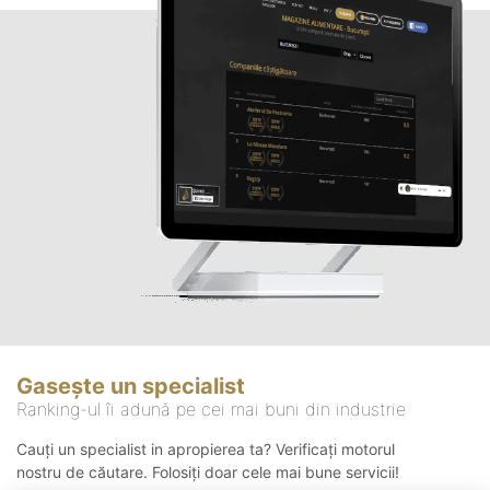
Gasește un specialist
Ranking-ul îi adună pe cei mai buni din industrie
Cauți un specialist in apropierea ta? Verificați motorul
nostru de căutare. Folosiți doar cele mai bune servicii!