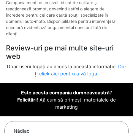
Compania menține un nivel ridicat de calitate și
reacționează prompt, devenind astfel o alegere de
încredere pentru cei care caută soluții specializate în
domeniul auto-moto. Disponibilitatea pentru intervenții la
orice oră evidențiază angajamentul constant față de
clienți.
Review-uri pe mai multe site-uri
web
Doar userii logați au acces la această informație.
Da-
ți click aici pentru a vă loga.
Este acesta compania dumneavoastră
?
Felicitări!
Aă cum să primești materialele de
marketing
Nădlac