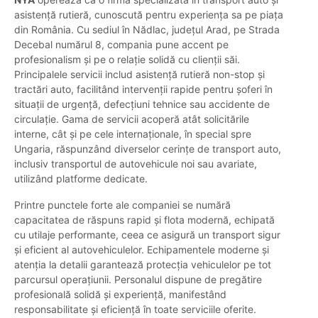
asistență rutieră, cunoscută pentru experiența sa pe piața
din România. Cu sediul în Nădlac, județul Arad, pe Strada
Decebal numărul 8, compania pune accent pe
profesionalism și pe o relație solidă cu clienții săi.
Principalele servicii includ asistență rutieră non-stop și
tractări auto, facilitând intervenții rapide pentru șoferi în
situații de urgență, defecțiuni tehnice sau accidente de
circulație. Gama de servicii acoperă atât solicitările
interne, cât și pe cele internaționale, în special spre
Ungaria, răspunzând diverselor cerințe de transport auto,
inclusiv transportul de autovehicule noi sau avariate,
utilizând platforme dedicate.
Printre punctele forte ale companiei se numără
capacitatea de răspuns rapid și flota modernă, echipată
cu utilaje performante, ceea ce asigură un transport sigur
și eficient al autovehiculelor. Echipamentele moderne și
atenția la detalii garantează protecția vehiculelor pe tot
parcursul operațiunii. Personalul dispune de pregătire
profesională solidă și experiență, manifestând
responsabilitate și eficiență în toate serviciile oferite.