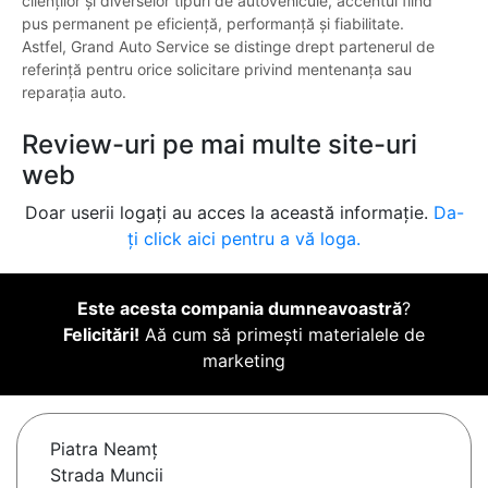
clienților și diverselor tipuri de autovehicule, accentul fiind
pus permanent pe eficiență, performanță și fiabilitate.
Astfel, Grand Auto Service se distinge drept partenerul de
referință pentru orice solicitare privind mentenanța sau
reparația auto.
Review-uri pe mai multe site-uri
web
Doar userii logați au acces la această informație.
Da-
ți click aici pentru a vă loga.
Este acesta compania dumneavoastră
?
Felicitări!
Aă cum să primești materialele de
marketing
Piatra Neamţ
Strada Muncii