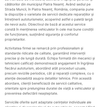
călătorilor din municipiul Piatra Neamț. Având sediul pe
Strada Muncii, în Piatra Neamț, România, compania pune
la dispoziție o varietate de servicii dedicate reparațiilor și
întreținerii autoturismelor, acoperind astfel o paletă largă
de nevoi auto. Obiectivul de bază al acestui service
constă în menținerea vehiculelor în cele mai bune condiții
de funcționare, susținând siguranța și confortul
proprietarilor.
Activitatea firmei se remarcă prin profesionalism și
standarde ridicate de calitate, garantând intervenții
precise și de lungă durată. Echipa formată din mecanici și
tehnicieni calificați demonstrează angajament în îngrijirea
fiecărui autoturism, abordând atât proceduri uzuale,
precum reviziile periodice, cât și reparații complexe, cu o
atenție deosebită asupra detaliilor tehnice. Prin această
abordare, clienții beneficiază de servicii calitative,
orientate spre prelungirea duratei de viață a vehiculelor și
prevenirea defectării neașteptate.
Serviciile oferite sunt adaptate cerințelor individuale ale