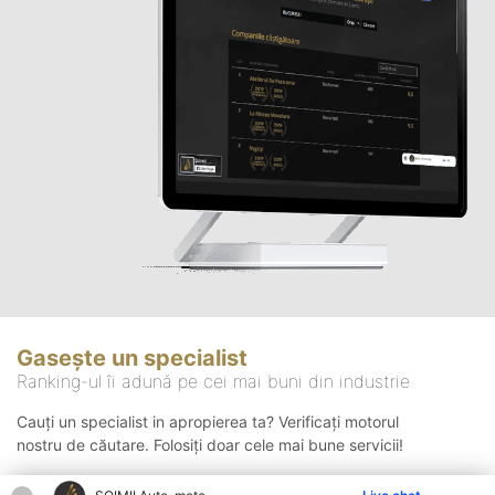
Gasește un specialist
Ranking-ul îi adună pe cei mai buni din industrie
Cauți un specialist in apropierea ta? Verificați motorul
nostru de căutare. Folosiți doar cele mai bune servicii!