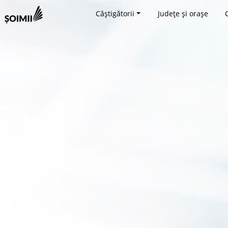
Câștigătorii
Județe și orașe