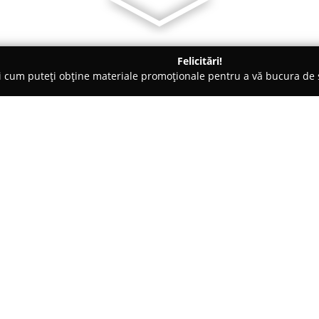
Felicitări!
ți cum puteți obține materiale promoționale pentru a vă bucura d
eri Auto - Baia Mare
ITP Automar BAIA MARE
Despre companie:
Localizată în Baia Mare, pe Str
funcționează ca o stație de Ins
garantarea siguranței vehiculel
nivelul ridicat de profesionalis
Arată mai multe >>
utilizând echipamente moderne
generație din dotare au un rol es
efectuate, astfel încât toate v