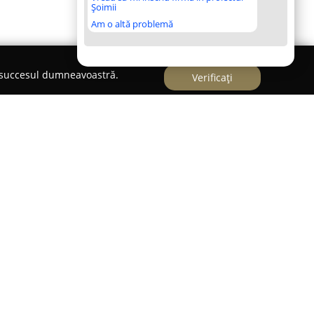
Șoimii
Am o altă problemă
e succesul dumneavoastră.
Verificați
ada Horea, la adresa 57A,
ITP Automar
pecție Tehnică Periodică specializată în
or în circulație. Compania este apreciată pentru
m în desfășurarea inspecțiilor tehnice obligatorii,
 și performante. Dispozitivele de ultimă
ențial în precizia și eficiența fiecărei verificări
ehiculele să respecte standardele de siguranță