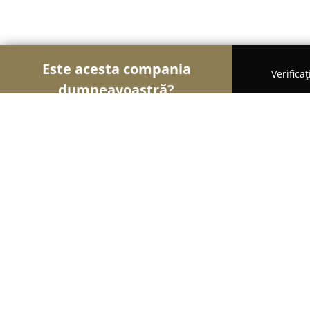
Este acesta compania
Verifica
dumneavoastră?
Șoimii Auto-moto
Service Auto, ITP Auto, Închiri
ITP Automar BAIA MARE
9.8
(130)