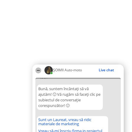
ȘOIMII Auto-moto
Live chat
12:21
Bună, suntem încântați să vă
ajutăm! 🙂 Vă rugăm să faceți clic pe
subiectul de conversație
corespunzător! 🙂
Sunt un Laureat, vreau să ridic
materiale de marketing
Vreau să-mi înscriu firma in proiectul