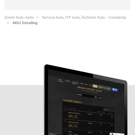
Șoimii Auto-moto
Service Auto, ITP Auto, Închirieri Auto - Constanţa
MSU Detailing