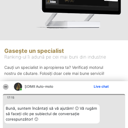
Gasește un specialist
Ranking-ul îi adună pe cei mai buni din industrie
Cauți un specialist in apropierea ta? Verificați motorul
nostru de căutare. Folosiți doar cele mai bune servicii!
ȘOIMII Auto-moto
Live chat
Căutare
17:15
Bună, suntem încântați să vă ajutăm! 🙂 Vă rugăm
să faceți clic pe subiectul de conversație
corespunzător! 🙂