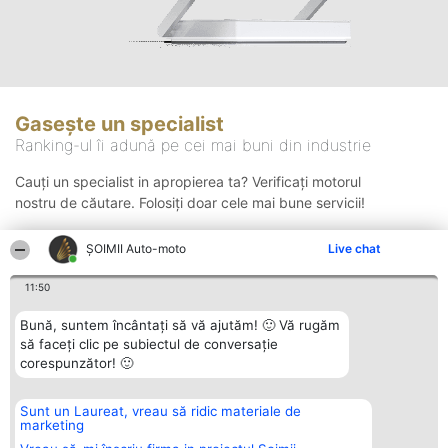
Gasește un specialist
Ranking-ul îi adună pe cei mai buni din industrie
Cauți un specialist in apropierea ta? Verificați motorul
nostru de căutare. Folosiți doar cele mai bune servicii!
ȘOIMII Auto-moto
Live chat
Căutare
11:50
Bună, suntem încântați să vă ajutăm! 🙂 Vă rugăm
să faceți clic pe subiectul de conversație
corespunzător! 🙂
Sunt un Laureat, vreau să ridic materiale de
Organizator Ranking
Plebiscyt
Contact
marketing
BRIGHT SOLUTIONS BR SRL
Câștigătorii
Contact
Aleea Timisul De Sus 2 Bl. A30
Lista Tuturor