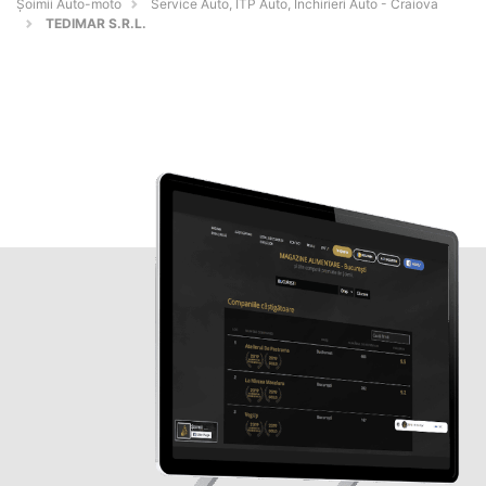
Șoimii Auto-moto
Service Auto, ITP Auto, Închirieri Auto - Craiova
TEDIMAR S.R.L.