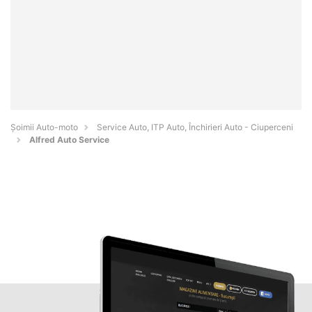
Șoimii Auto-moto
Service Auto, ITP Auto, Închirieri Auto - Ciuperceni
Alfred Auto Service