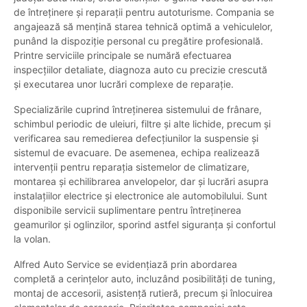
de întreținere și reparații pentru autoturisme. Compania se
angajează să mențină starea tehnică optimă a vehiculelor,
punând la dispoziție personal cu pregătire profesională.
Printre serviciile principale se numără efectuarea
inspecțiilor detaliate, diagnoza auto cu precizie crescută
și executarea unor lucrări complexe de reparație.
Specializările cuprind întreținerea sistemului de frânare,
schimbul periodic de uleiuri, filtre și alte lichide, precum și
verificarea sau remedierea defecțiunilor la suspensie și
sistemul de evacuare. De asemenea, echipa realizează
intervenții pentru reparația sistemelor de climatizare,
montarea și echilibrarea anvelopelor, dar și lucrări asupra
instalațiilor electrice și electronice ale automobilului. Sunt
disponibile servicii suplimentare pentru întreținerea
geamurilor și oglinzilor, sporind astfel siguranța și confortul
la volan.
Alfred Auto Service se evidențiază prin abordarea
completă a cerințelor auto, incluzând posibilități de tuning,
montaj de accesorii, asistență rutieră, precum și înlocuirea