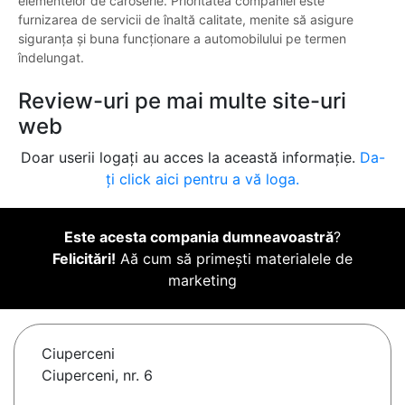
elementelor de caroserie. Prioritatea companiei este
furnizarea de servicii de înaltă calitate, menite să asigure
siguranța și buna funcționare a automobilului pe termen
îndelungat.
Review-uri pe mai multe site-uri
web
Doar userii logați au acces la această informație.
Da-
ți click aici pentru a vă loga.
Este acesta compania dumneavoastră
?
Felicitări!
Aă cum să primești materialele de
marketing
Ciuperceni
Ciuperceni, nr. 6