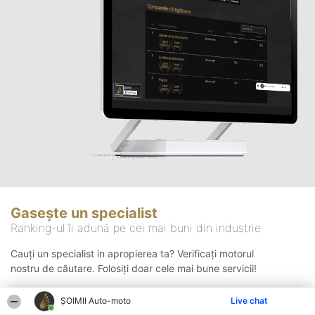
Gasește un specialist
Ranking-ul îi adună pe cei mai buni din industrie
Cauți un specialist in apropierea ta? Verificați motorul
nostru de căutare. Folosiți doar cele mai bune servicii!
ȘOIMII Auto-moto
Live chat
Căutare