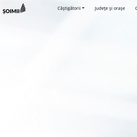
Câștigătorii
Județe și orașe