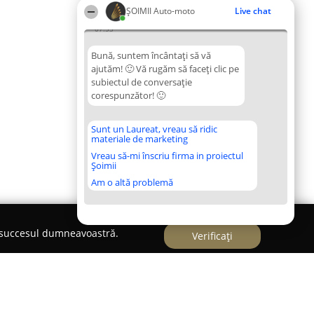
ȘOIMII Auto-moto
Live chat
07:53
Bună, suntem încântați să vă
ajutăm! 🙂 Vă rugăm să faceți clic pe
subiectul de conversație
corespunzător! 🙂
Sunt un Laureat, vreau să ridic
materiale de marketing
Vreau să-mi înscriu firma in proiectul
Șoimii
Am o altă problemă
e succesul dumneavoastră.
Verificați