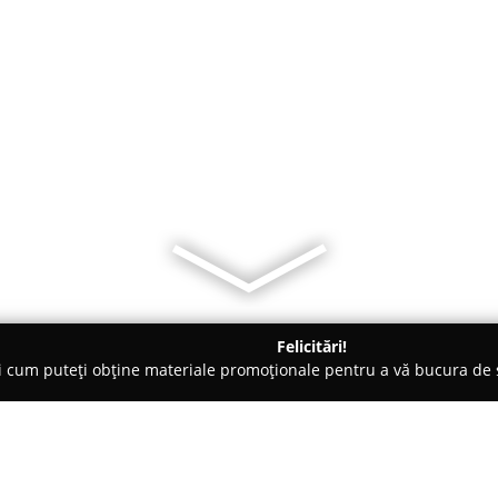
Felicitări!
ți cum puteți obține materiale promoționale pentru a vă bucura d
ieri Auto - Râmnicu Vâlcea
Toderaș - Vopsitorie Auto