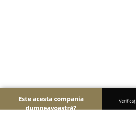
Este acesta compania
Verifica
dumneavoastră?
Șoimii Auto-moto
Service Auto, ITP Auto, Închir