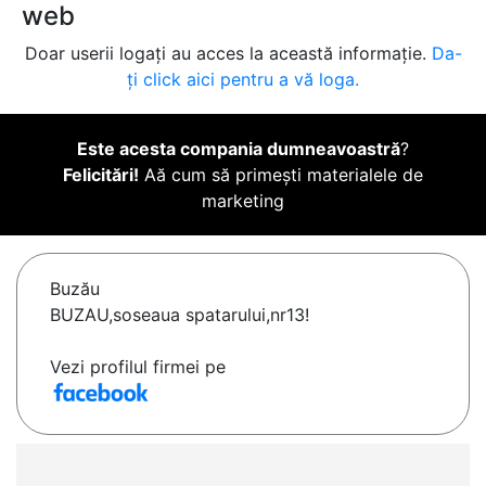
web
Doar userii logați au acces la această informație.
Da-
ți click aici pentru a vă loga.
Este acesta compania dumneavoastră
?
Felicitări!
Aă cum să primești materialele de
marketing
Buzău
BUZAU,soseaua spatarului,nr13!
Vezi profilul firmei pe