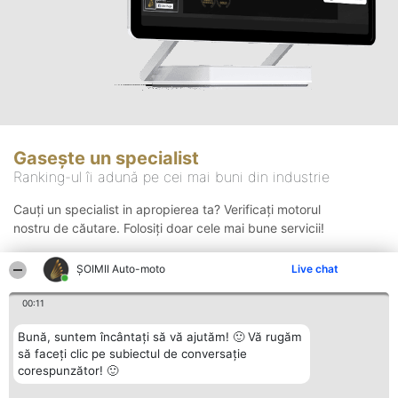
Gasește un specialist
Ranking-ul îi adună pe cei mai buni din industrie
Cauți un specialist in apropierea ta? Verificați motorul
nostru de căutare. Folosiți doar cele mai bune servicii!
ȘOIMII Auto-moto
Live chat
Căutare
00:11
Bună, suntem încântați să vă ajutăm! 🙂 Vă rugăm
să faceți clic pe subiectul de conversație
corespunzător! 🙂