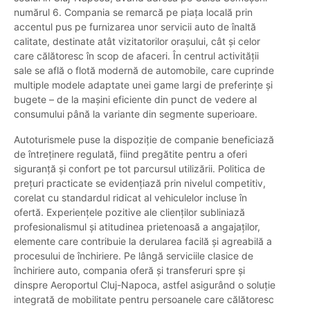
numărul 6. Compania se remarcă pe piața locală prin
accentul pus pe furnizarea unor servicii auto de înaltă
calitate, destinate atât vizitatorilor orașului, cât și celor
care călătoresc în scop de afaceri. În centrul activității
sale se află o flotă modernă de automobile, care cuprinde
multiple modele adaptate unei game largi de preferințe și
bugete – de la mașini eficiente din punct de vedere al
consumului până la variante din segmente superioare.
Autoturismele puse la dispoziție de companie beneficiază
de întreținere regulată, fiind pregătite pentru a oferi
siguranță și confort pe tot parcursul utilizării. Politica de
prețuri practicate se evidențiază prin nivelul competitiv,
corelat cu standardul ridicat al vehiculelor incluse în
ofertă. Experiențele pozitive ale clienților subliniază
profesionalismul și atitudinea prietenoasă a angajaților,
elemente care contribuie la derularea facilă și agreabilă a
procesului de închiriere. Pe lângă serviciile clasice de
închiriere auto, compania oferă și transferuri spre și
dinspre Aeroportul Cluj-Napoca, astfel asigurând o soluție
integrată de mobilitate pentru persoanele care călătoresc