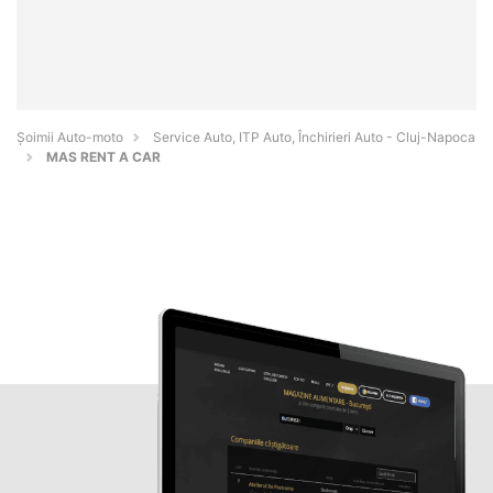
Șoimii Auto-moto
Service Auto, ITP Auto, Închirieri Auto - Cluj-Napoca
MAS RENT A CAR