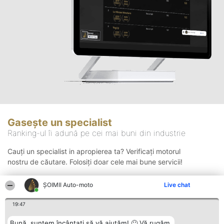
Gasește un specialist
Ranking-ul îi adună pe cei mai buni din industrie
Cauți un specialist in apropierea ta? Verificați motorul
nostru de căutare. Folosiți doar cele mai bune servicii!
ȘOIMII Auto-moto
Live chat
Căutare
19:47
Bună, suntem încântați să vă ajutăm! 🙂 Vă rugăm