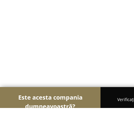
Este acesta compania
Verifica
dumneavoastră?
Șoimii Auto-moto
Service Auto, ITP Auto, Închirie