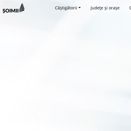
Câștigătorii
Județe și orașe