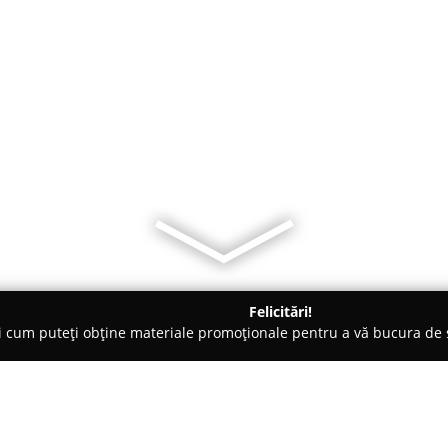
Felicitări!
ți cum puteți obține materiale promoționale pentru a vă bucura d
ri Auto - Dej
Inchirieri auto / inchirieri masini Dej RCC