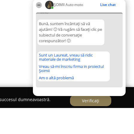
ȘOIMII Auto-moto
Live chat
06:43
Bună, suntem încântați să vă
ajutăm! 🙂 Vă rugăm să faceți clic pe
subiectul de conversație
corespunzător! 🙂
Sunt un Laureat, vreau să ridic
materiale de marketing
Vreau să-mi înscriu firma in proiectul
Șoimii
Am o altă problemă
e succesul dumneavoastră.
Verificați