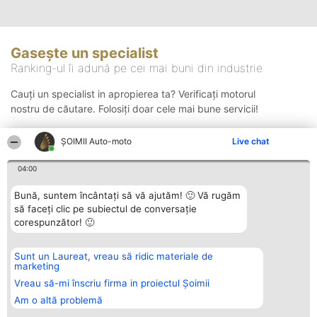
Gasește un specialist
Ranking-ul îi adună pe cei mai buni din industrie
Cauți un specialist in apropierea ta? Verificați motorul
nostru de căutare. Folosiți doar cele mai bune servicii!
ȘOIMII Auto-moto
Live chat
Căutare
04:00
Bună, suntem încântați să vă ajutăm! 🙂 Vă rugăm
să faceți clic pe subiectul de conversație
corespunzător! 🙂
Sunt un Laureat, vreau să ridic materiale de
Organizator Ranking
Plebiscyt
Contact
marketing
BRIGHT SOLUTIONS BR SRL
Câștigătorii
Contact
Aleea Timisul De Sus 2 Bl. A30
Lista Tuturor
Vreau să-mi înscriu firma in proiectul Șoimii
Sc. A Et. 4 Ap. 13 Cod 061952
Laureaților
Am o altă problemă
București
Reguli
CUI 36737675
Statut