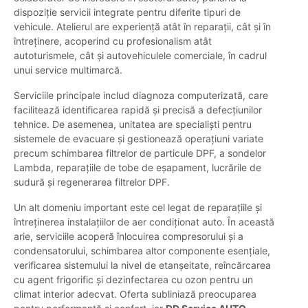
dispoziție servicii integrate pentru diferite tipuri de
vehicule. Atelierul are experiență atât în reparații, cât și în
întreținere, acoperind cu profesionalism atât
autoturismele, cât și autovehiculele comerciale, în cadrul
unui service multimarcă.
Serviciile principale includ diagnoza computerizată, care
facilitează identificarea rapidă și precisă a defecțiunilor
tehnice. De asemenea, unitatea are specialiști pentru
sistemele de evacuare și gestionează operațiuni variate
precum schimbarea filtrelor de particule DPF, a sondelor
Lambda, reparațiile de tobe de eșapament, lucrările de
sudură și regenerarea filtrelor DPF.
Un alt domeniu important este cel legat de reparațiile și
întreținerea instalațiilor de aer condiționat auto. În această
arie, serviciile acoperă înlocuirea compresorului și a
condensatorului, schimbarea altor componente esențiale,
verificarea sistemului la nivel de etanșeitate, reîncărcarea
cu agent frigorific și dezinfectarea cu ozon pentru un
climat interior adecvat. Oferta subliniază preocuparea