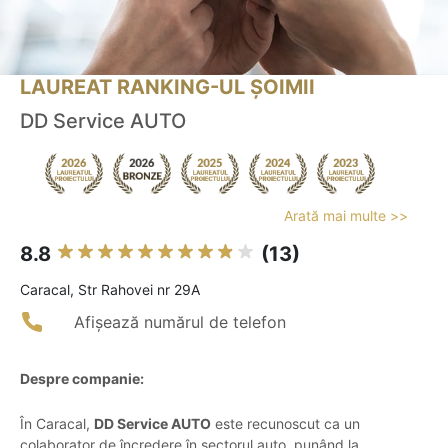
LAUREAT RANKING-UL ȘOIMII
DD Service AUTO
Arată mai multe >>
8.8
(13)
Caracal, Str Rahovei nr 29A
Afișează numărul de telefon
Despre companie:
În Caracal,
DD Service AUTO
este recunoscut ca un
colaborator de încredere în sectorul auto, punând la