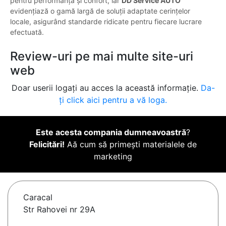
pentru performanță și confort, iar
DD Service AUTO
evidențiază o gamă largă de soluții adaptate cerințelor
locale, asigurând standarde ridicate pentru fiecare lucrare
efectuată.
Review-uri pe mai multe site-uri
web
Doar userii logați au acces la această informație.
Da-
ți click aici pentru a vă loga.
Este acesta compania dumneavoastră
?
Felicitări!
Aă cum să primești materialele de
marketing
Caracal
Str Rahovei nr 29A