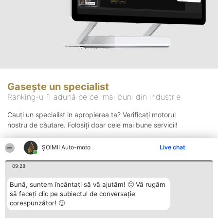
Gasește un specialist
Ranking-ul îi adună pe cei mai buni din industrie
Cauți un specialist in apropierea ta? Verificați motorul
nostru de căutare. Folosiți doar cele mai bune servicii!
ȘOIMII Auto-moto
Live chat
Căutare
09:28
Bună, suntem încântați să vă ajutăm! 🙂 Vă rugăm
să faceți clic pe subiectul de conversație
corespunzător! 🙂