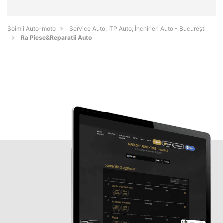
Șoimii Auto-moto
Service Auto, ITP Auto, Închirieri Auto - Bucureşti
Ra Piese&Reparatii Auto