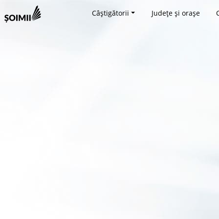
Câștigătorii
Județe și orașe