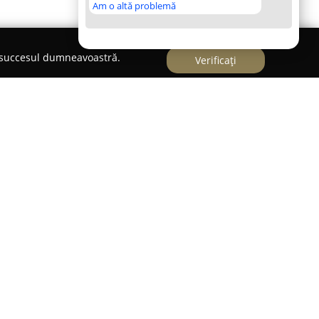
Am o altă problemă
e succesul dumneavoastră.
Verificați
da Lacului la numărul 1,
Spălătoria Auto Aurora
încredere în domeniul serviciilor de întreținere a
e de spălătorie auto oferă un portofoliu complet
și protecția automobilelor. Persoanele specializate
ponsabile pentru spălarea exterioară a mașinilor,
ă o igienizare eficientă și profundă a caroseriei.
autovehiculelor, se pune accent pe o aspirare