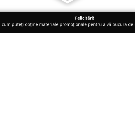
Felicitări!
ți cum puteți obține materiale promoționale pentru a vă bucura d
eri Auto - Timişoara
Spalatorie Auto Aurora
Despre companie:
Prezentă în Timișoara, pe Stra
s-a impus drept un furnizor de 
autovehiculelor. Această unitat
de servicii axate pe curățarea 
Arată mai multe >>
din cadrul spălătoriei sunt res
intervenind cu soluții ce asigur
În ceea ce privește interiorul 