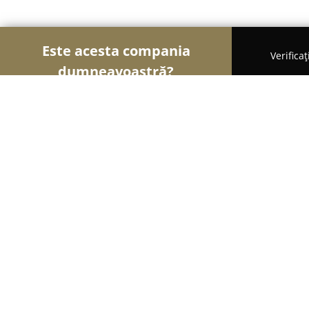
Este acesta compania
Verifica
dumneavoastră?
Șoimii Auto-moto
Service Auto, ITP Auto, Închiri
Spalatorie Auto Aurora
8.4
(101)
Timişoara, Lacului, nr. 1, langa Hotel Aurora