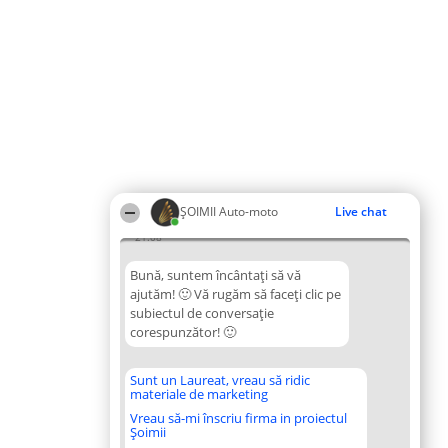
ȘOIMII Auto-moto
Live chat
21:08
Bună, suntem încântați să vă
ajutăm! 🙂 Vă rugăm să faceți clic pe
subiectul de conversație
corespunzător! 🙂
Sunt un Laureat, vreau să ridic
materiale de marketing
Vreau să-mi înscriu firma in proiectul
Șoimii