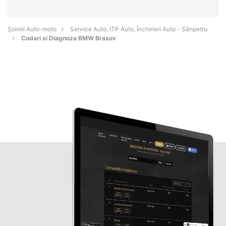
Șoimii Auto-moto
Service Auto, ITP Auto, Închirieri Auto - Sânpetru
Codari si Diagnoza BMW Brasov