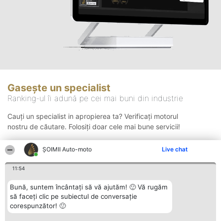
Gasește un specialist
Ranking-ul îi adună pe cei mai buni din industrie
Cauți un specialist in apropierea ta? Verificați motorul
nostru de căutare. Folosiți doar cele mai bune servicii!
ȘOIMII Auto-moto
Live chat
Căutare
11:54
Bună, suntem încântați să vă ajutăm! 🙂 Vă rugăm
să faceți clic pe subiectul de conversație
corespunzător! 🙂