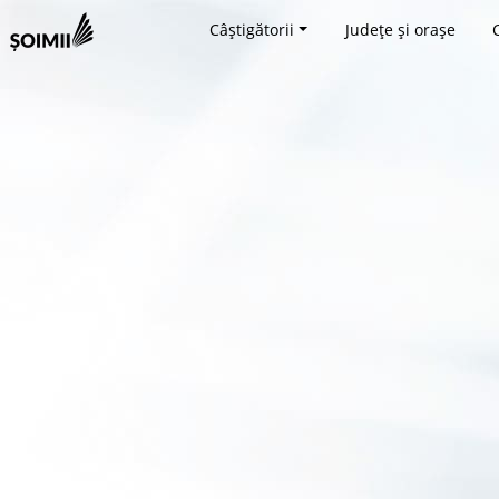
Câștigătorii
Județe și orașe