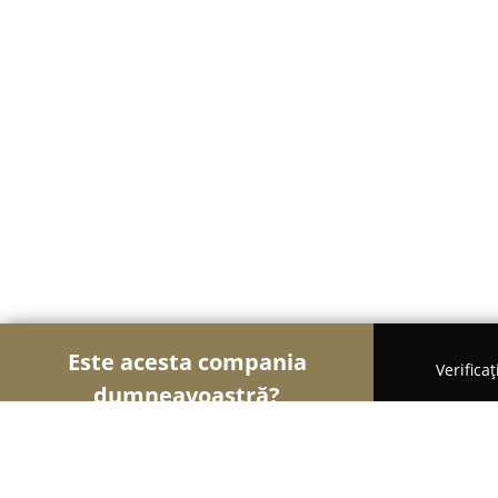
Este acesta compania
Verifica
dumneavoastră?
Șoimii Auto-moto
Service Auto, ITP Auto, Închirie