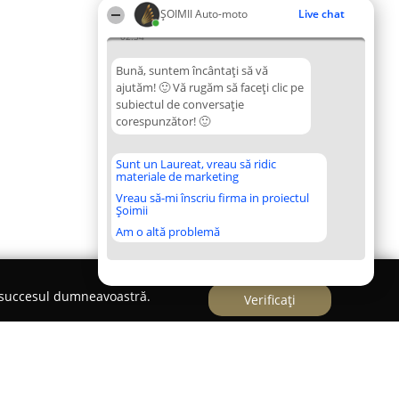
ȘOIMII Auto-moto
Live chat
02:34
Bună, suntem încântați să vă
ajutăm! 🙂 Vă rugăm să faceți clic pe
subiectul de conversație
corespunzător! 🙂
Sunt un Laureat, vreau să ridic
materiale de marketing
Vreau să-mi înscriu firma in proiectul
Șoimii
Am o altă problemă
e succesul dumneavoastră.
Verificați