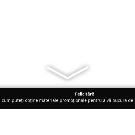
Felicitări!
ți cum puteți obține materiale promoționale pentru a vă bucura d
ri Auto - Baciu
Dezmembrari Opel Cluj