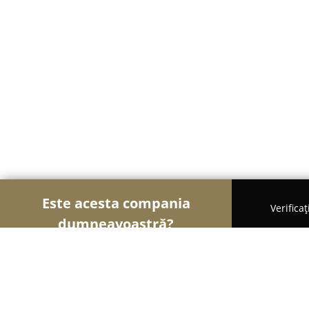
Este acesta compania
Verifica
dumneavoastră?
Șoimii Auto-moto
Service Auto, ITP Auto, Închiri