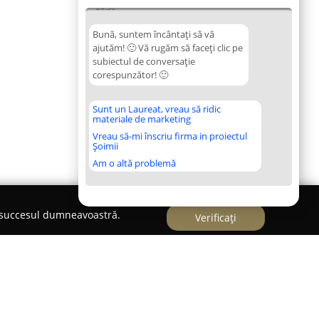
20:36
Bună, suntem încântați să vă
ajutăm! 🙂 Vă rugăm să faceți clic pe
subiectul de conversație
corespunzător! 🙂
Sunt un Laureat, vreau să ridic
materiale de marketing
Vreau să-mi înscriu firma in proiectul
Șoimii
Am o altă problemă
e succesul dumneavoastră.
Verificați