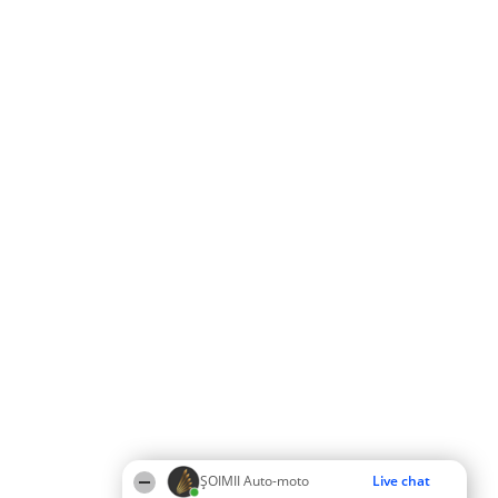
ȘOIMII Auto-moto
Live chat