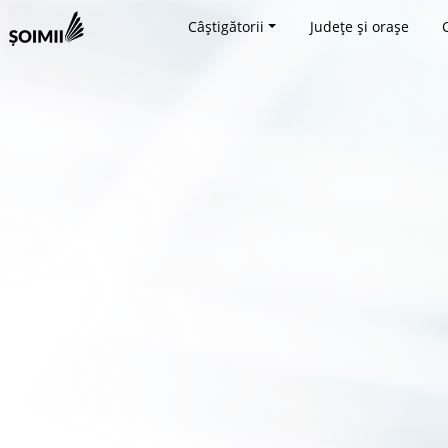
Câștigătorii
Județe și orașe