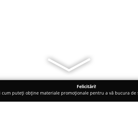
Felicitări!
ți cum puteți obține materiale promoționale pentru a vă bucura d
eri Auto - Braşov
M2 Auto Service