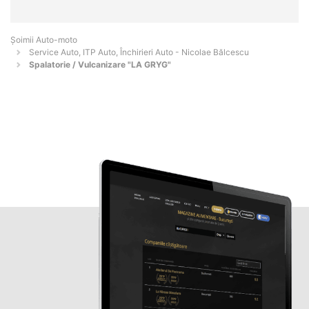
Șoimii Auto-moto
Service Auto, ITP Auto, Închirieri Auto - Nicolae Bălcescu
Spalatorie / Vulcanizare "LA GRYG"