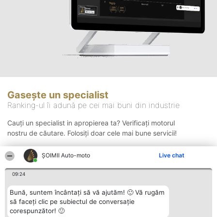
Gasește un specialist
Ranking-ul îi adună pe cei mai buni din industrie
Cauți un specialist in apropierea ta? Verificați motorul
nostru de căutare. Folosiți doar cele mai bune servicii!
ȘOIMII Auto-moto
Live chat
Căutare
09:24
Bună, suntem încântați să vă ajutăm! 🙂 Vă rugăm
să faceți clic pe subiectul de conversație
corespunzător! 🙂