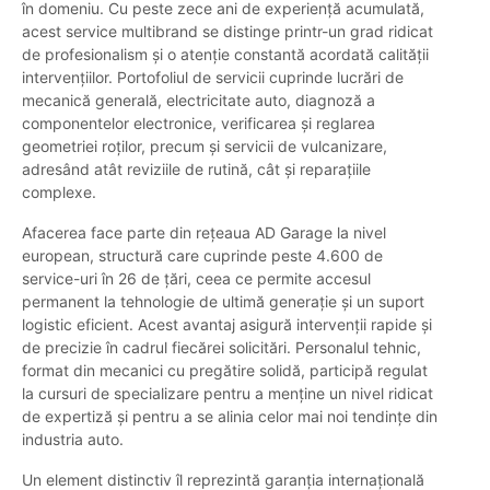
în domeniu. Cu peste zece ani de experiență acumulată,
acest service multibrand se distinge printr-un grad ridicat
de profesionalism și o atenție constantă acordată calității
intervențiilor. Portofoliul de servicii cuprinde lucrări de
mecanică generală, electricitate auto, diagnoză a
componentelor electronice, verificarea și reglarea
geometriei roților, precum și servicii de vulcanizare,
adresând atât reviziile de rutină, cât și reparațiile
complexe.
Afacerea face parte din rețeaua AD Garage la nivel
european, structură care cuprinde peste 4.600 de
service-uri în 26 de țări, ceea ce permite accesul
permanent la tehnologie de ultimă generație și un suport
logistic eficient. Acest avantaj asigură intervenții rapide și
de precizie în cadrul fiecărei solicitări. Personalul tehnic,
format din mecanici cu pregătire solidă, participă regulat
la cursuri de specializare pentru a menține un nivel ridicat
de expertiză și pentru a se alinia celor mai noi tendințe din
industria auto.
Un element distinctiv îl reprezintă garanția internațională