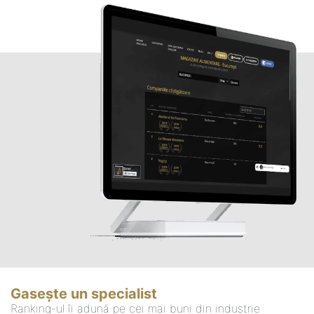
Gasește un specialist
Ranking-ul îi adună pe cei mai buni din industrie