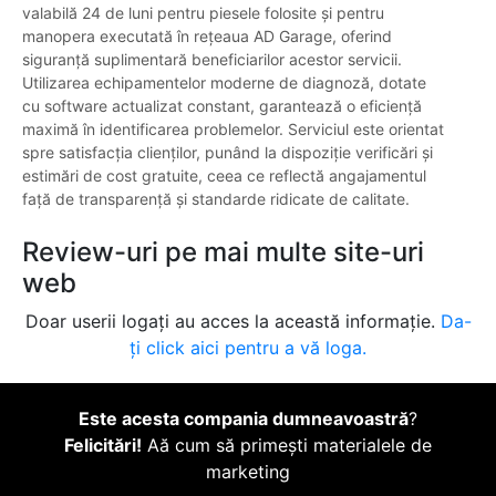
valabilă 24 de luni pentru piesele folosite și pentru
manopera executată în rețeaua AD Garage, oferind
siguranță suplimentară beneficiarilor acestor servicii.
Utilizarea echipamentelor moderne de diagnoză, dotate
cu software actualizat constant, garantează o eficiență
maximă în identificarea problemelor. Serviciul este orientat
spre satisfacția clienților, punând la dispoziție verificări și
estimări de cost gratuite, ceea ce reflectă angajamentul
față de transparență și standarde ridicate de calitate.
Review-uri pe mai multe site-uri
web
Doar userii logați au acces la această informație.
Da-
ți click aici pentru a vă loga.
Este acesta compania dumneavoastră
?
Felicitări!
Aă cum să primești materialele de
marketing