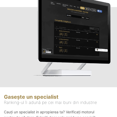
Gasește un specialist
Ranking-ul îi adună pe cei mai buni din industrie
Cauți un specialist in apropierea ta? Verificați motorul