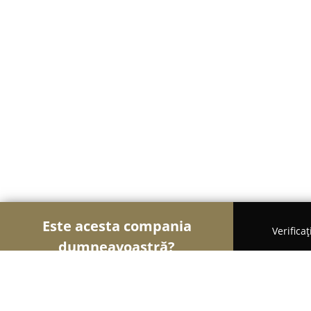
Este acesta compania
Verifica
dumneavoastră?
Șoimii Auto-moto
Service Auto, ITP Auto, Închirie