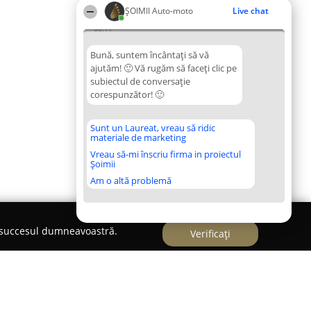
ȘOIMII Auto-moto
Live chat
06:11
Bună, suntem încântați să vă
ajutăm! 🙂 Vă rugăm să faceți clic pe
subiectul de conversație
corespunzător! 🙂
Sunt un Laureat, vreau să ridic
materiale de marketing
Vreau să-mi înscriu firma in proiectul
Șoimii
Am o altă problemă
e succesul dumneavoastră.
Verificați