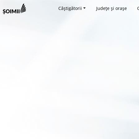
Câștigătorii
Județe și orașe