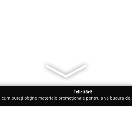
Felicitări!
ți cum puteți obține materiale promoționale pentru a vă bucura d
ri Auto - Piteşti
Best Antomar Piese&Service Auto