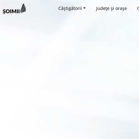
Câștigătorii
Județe și orașe