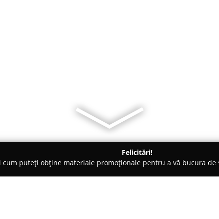
Felicitări!
ți cum puteți obține materiale promoționale pentru a vă bucura d
eri Auto - Bucureşti
Reparatii Casete Directie E-Caseta