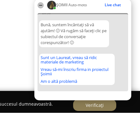
ȘOIMII Auto-moto
Live chat
20:56
Bună, suntem încântați să vă
ajutăm! 🙂 Vă rugăm să faceți clic pe
subiectul de conversație
corespunzător! 🙂
Sunt un Laureat, vreau să ridic
materiale de marketing
Vreau să-mi înscriu firma in proiectul
Șoimii
Am o altă problemă
e succesul dumneavoastră.
Verificați