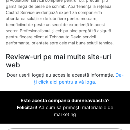
și vopsitorie, servicii complete pentru roți, precum și o
gamă largă de piese de schimb. Apartenența la rețeaua
Castrol Service evidențiază expertiza companiei în
abordarea soluțiilor de lubrifiere pentru motoare,
beneficiind de peste un secol de experiență în acest
sector. Profesionalismul și echipa bine pregătită asigură
pentru fiecare client al Tehnoauto David servicii
performante, orientate spre cele mai bune soluții tehnice.
Review-uri pe mai multe site-uri
web
Doar userii logați au acces la această informație.
Da-
ți click aici pentru a vă loga.
Este acesta compania dumneavoastră
?
Felicitări!
Aă cum să primești materialele de
marketing