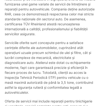
furnizarea unei game variate de servicii de întreținere și
reparații pentru autovehicule. Compania deține autorizație
RAR, ceea ce demonstrează respectarea celor mai stricte
standarde naționale din sectorul auto. De asemenea,
certificarea TÜV Rheinland atestă recunoașterea
internațională a calității, profesionalismului și fiabilității
serviciilor asigurate.
Serviciile oferite sunt concepute pentru a satisface
cerințele diferite ale automobilelor, cuprinzând atât
operațiuni uzuale precum schimbul de ulei și filtre, cât și
lucrări complexe de mecanică, electricitate și
diagnosticare auto. Atelierul este dotat cu echipamente
moderne, fapt care garantează precizie și eficiență în
fiecare proces de lucru. Totodată, clienții au acces la
Inspecția Tehnică Periodică (ITP) pentru vehicule cu o
masă maximă autorizată de până la 3,5 tone, contribuind
astfel la siguranța rutieră și conformitatea legală a
autovehiculelor.
Oferta de servicii mai include reparații pentru tinichigerie