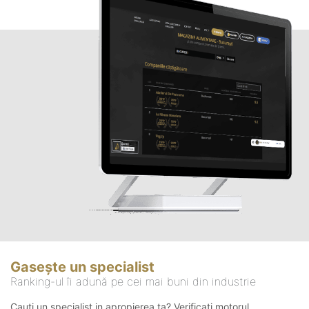
Gasește un specialist
Ranking-ul îi adună pe cei mai buni din industrie
Cauți un specialist in apropierea ta? Verificați motorul