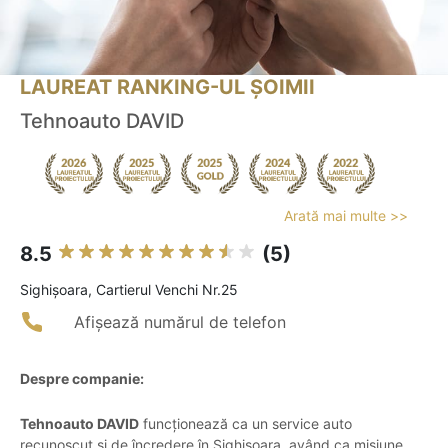
LAUREAT RANKING-UL ȘOIMII
Tehnoauto DAVID
Arată mai multe >>
8.5
(5)
Sighişoara, Cartierul Venchi Nr.25
Afișează numărul de telefon
Despre companie:
Tehnoauto DAVID
funcționează ca un service auto
recunoscut și de încredere în Sighișoara, având ca misiune