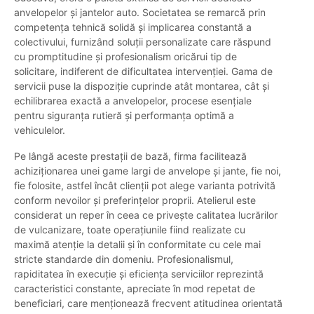
anvelopelor și jantelor auto. Societatea se remarcă prin
competența tehnică solidă și implicarea constantă a
colectivului, furnizând soluții personalizate care răspund
cu promptitudine și profesionalism oricărui tip de
solicitare, indiferent de dificultatea intervenției. Gama de
servicii puse la dispoziție cuprinde atât montarea, cât și
echilibrarea exactă a anvelopelor, procese esențiale
pentru siguranța rutieră și performanța optimă a
vehiculelor.
Pe lângă aceste prestații de bază, firma facilitează
achiziționarea unei game largi de anvelope și jante, fie noi,
fie folosite, astfel încât clienții pot alege varianta potrivită
conform nevoilor și preferințelor proprii. Atelierul este
considerat un reper în ceea ce privește calitatea lucrărilor
de vulcanizare, toate operațiunile fiind realizate cu
maximă atenție la detalii și în conformitate cu cele mai
stricte standarde din domeniu. Profesionalismul,
rapiditatea în execuție și eficiența serviciilor reprezintă
caracteristici constante, apreciate în mod repetat de
beneficiari, care menționează frecvent atitudinea orientată