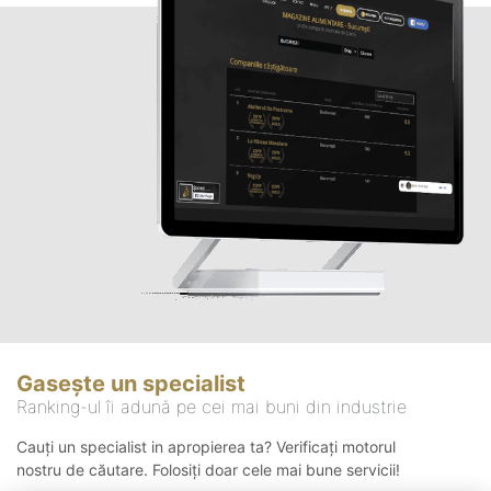
Gasește un specialist
Ranking-ul îi adună pe cei mai buni din industrie
Cauți un specialist in apropierea ta? Verificați motorul
nostru de căutare. Folosiți doar cele mai bune servicii!