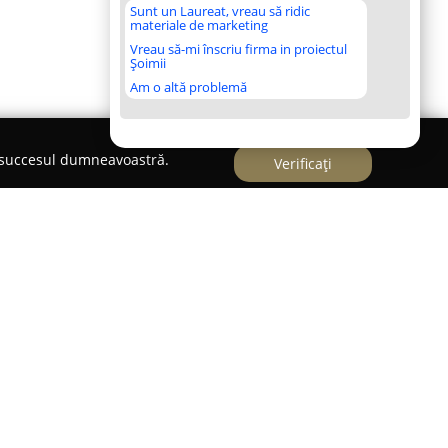
Sunt un Laureat, vreau să ridic
materiale de marketing
Vreau să-mi înscriu firma in proiectul
Șoimii
Am o altă problemă
e succesul dumneavoastră.
Verificați
rezintă un service auto specializat, localizat în
țiază prin competența sa în remedierea
 injectoarele auto. Compania se ocupă în mod
ctoarelor blocate sau rupte, intervenție