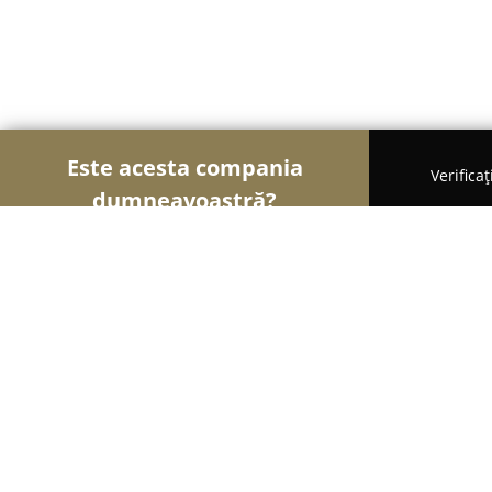
Este acesta compania
Verifica
dumneavoastră?
Șoimii Auto-moto
Service Auto, ITP Auto, Închiri
Extractii Injectoare Blocate