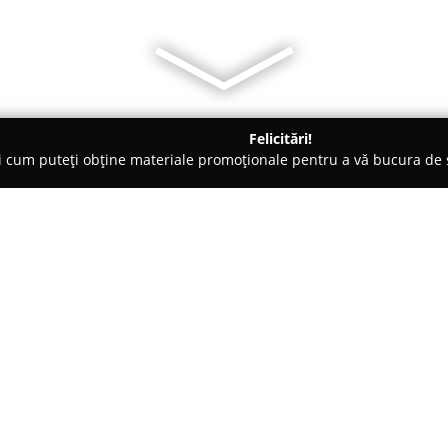
Felicitări!
ți cum puteți obține materiale promoționale pentru a vă bucura d
eri Auto - Râmnicu Sărat
Extractii Injectoare Blocate
Despre companie:
Extractii Injectoare Blocate
rep
Râmnicu Sărat, care se eviden
problemelor dificile legate de
profesionist de extragerea inje
Arată mai multe >>