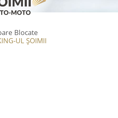
toare Blocate
ING-UL ȘOIMII