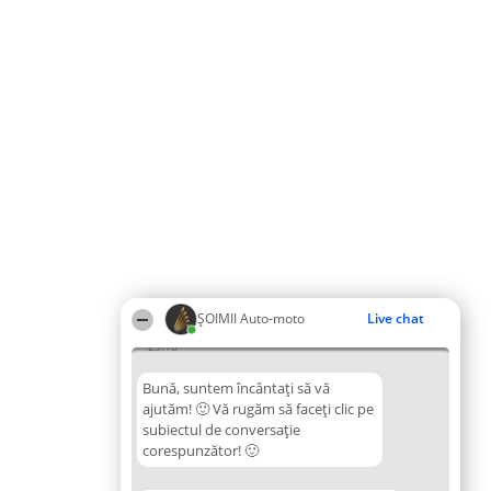
ȘOIMII Auto-moto
Live chat
23:16
Bună, suntem încântați să vă
ajutăm! 🙂 Vă rugăm să faceți clic pe
subiectul de conversație
corespunzător! 🙂