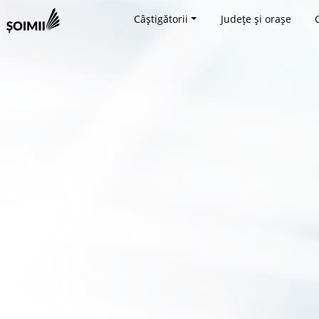
Câștigătorii
Județe și orașe