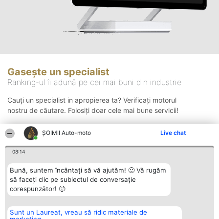
Gasește un specialist
Ranking-ul îi adună pe cei mai buni din industrie
Cauți un specialist in apropierea ta? Verificați motorul
nostru de căutare. Folosiți doar cele mai bune servicii!
ȘOIMII Auto-moto
Live chat
Căutare
08:14
Bună, suntem încântați să vă ajutăm! 🙂 Vă rugăm
să faceți clic pe subiectul de conversație
corespunzător! 🙂
Sunt un Laureat, vreau să ridic materiale de
Organizator Ranking
Plebiscyt
Contact