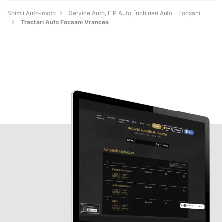
Șoimii Auto-moto
Service Auto, ITP Auto, Închirieri Auto - Focşani
Tractari Auto Focsani Vrancea