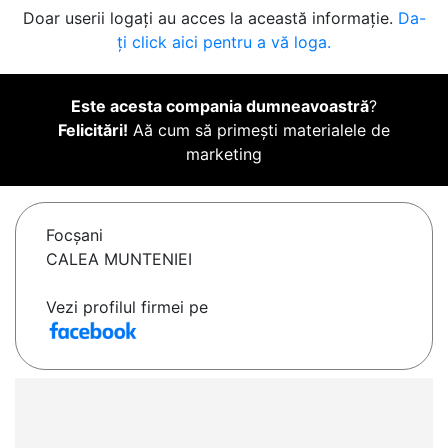
Doar userii logați au acces la această informație.
Da-
ți click aici pentru a vă loga.
Este acesta compania dumneavoastră
?
Felicitări!
Aă cum să primești materialele de
marketing
Focşani
CALEA MUNTENIEI
Vezi profilul firmei pe