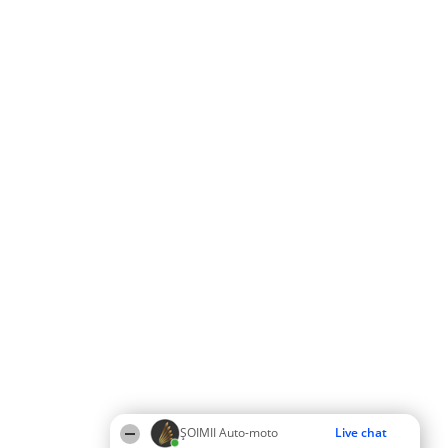
ȘOIMII Auto-moto
Live chat