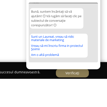
14:44
Bună, suntem încântați să vă
ajutăm! 🙂 Vă rugăm să faceți clic pe
subiectul de conversație
corespunzător! 🙂
Sunt un Laureat, vreau să ridic
materiale de marketing
Vreau să-mi înscriu firma in proiectul
Șoimii
Am o altă problemă
e succesul dumneavoastră.
Verificați