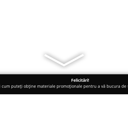
Felicitări!
ți cum puteți obține materiale promoționale pentru a vă bucura d
ri Auto - Piteşti
METABOND