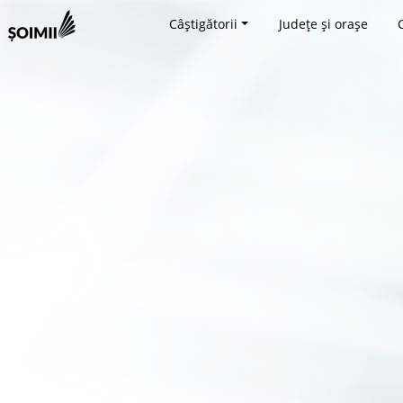
Câștigătorii
Județe și orașe