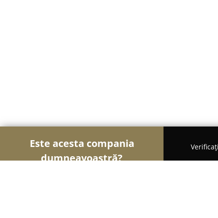
Este acesta compania
Verifica
dumneavoastră?
Șoimii Auto-moto
Service Auto, ITP Auto, Închirie