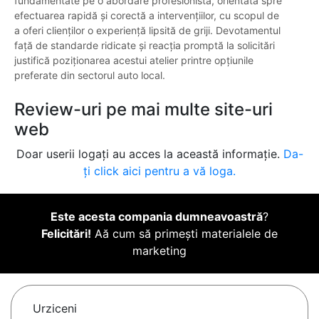
fundamentate pe o abordare profesionistă, orientată spre
efectuarea rapidă și corectă a intervențiilor, cu scopul de
a oferi clienților o experiență lipsită de griji. Devotamentul
față de standarde ridicate și reacția promptă la solicitări
justifică poziționarea acestui atelier printre opțiunile
preferate din sectorul auto local.
Review-uri pe mai multe site-uri
web
Doar userii logați au acces la această informație.
Da-
ți click aici pentru a vă loga.
Este acesta compania dumneavoastră
?
Felicitări!
Aă cum să primești materialele de
marketing
Urziceni