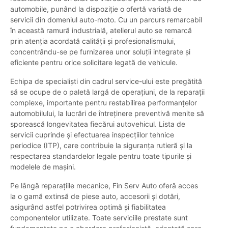
automobile, punând la dispoziție o ofertă variată de
servicii din domeniul auto-moto. Cu un parcurs remarcabil
în această ramură industrială, atelierul auto se remarcă
prin atenția acordată calității și profesionalismului,
concentrându-se pe furnizarea unor soluții integrate și
eficiente pentru orice solicitare legată de vehicule.
Echipa de specialiști din cadrul service-ului este pregătită
să se ocupe de o paletă largă de operațiuni, de la reparații
complexe, importante pentru restabilirea performanțelor
automobilului, la lucrări de întreținere preventivă menite să
sporească longevitatea fiecărui autovehicul. Lista de
servicii cuprinde și efectuarea inspecțiilor tehnice
periodice (ITP), care contribuie la siguranța rutieră și la
respectarea standardelor legale pentru toate tipurile și
modelele de mașini.
Pe lângă reparațiile mecanice, Fin Serv Auto oferă acces
la o gamă extinsă de piese auto, accesorii și dotări,
asigurând astfel potrivirea optimă și fiabilitatea
componentelor utilizate. Toate serviciile prestate sunt