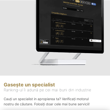
Gasește un specialist
Ranking-ul îi adună pe cei mai buni din industrie
Cauți un specialist in apropierea ta? Verificați motorul
nostru de căutare. Folosiți doar cele mai bune servicii!