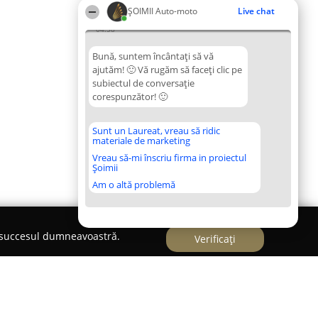
ȘOIMII Auto-moto
Live chat
04:58
Bună, suntem încântați să vă
ajutăm! 🙂 Vă rugăm să faceți clic pe
subiectul de conversație
corespunzător! 🙂
Sunt un Laureat, vreau să ridic
materiale de marketing
Vreau să-mi înscriu firma in proiectul
Șoimii
Am o altă problemă
e succesul dumneavoastră.
Verificați