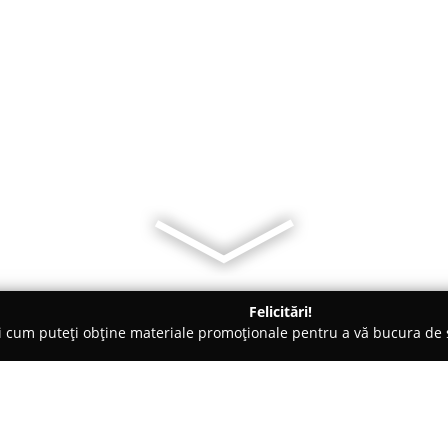
Felicitări!
ți cum puteți obține materiale promoționale pentru a vă bucura d
ieri Auto - Targu Neamt
Maluco Piese Auto