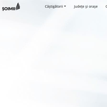
Câștigătorii
Județe și orașe