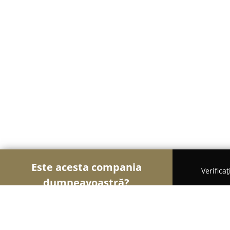
Este acesta compania
Verifica
dumneavoastră?
Șoimii Auto-moto
Service Auto, ITP Auto, Închir