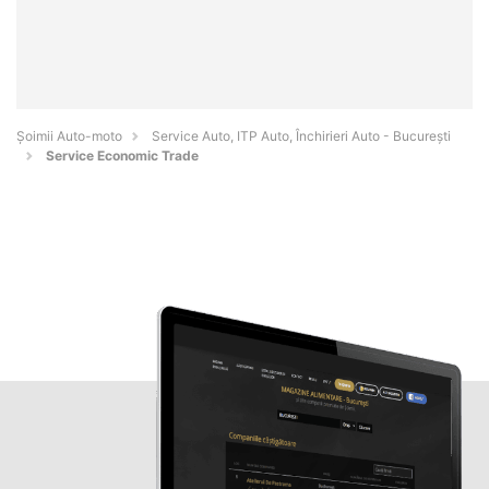
Șoimii Auto-moto
Service Auto, ITP Auto, Închirieri Auto - Bucureşti
Service Economic Trade