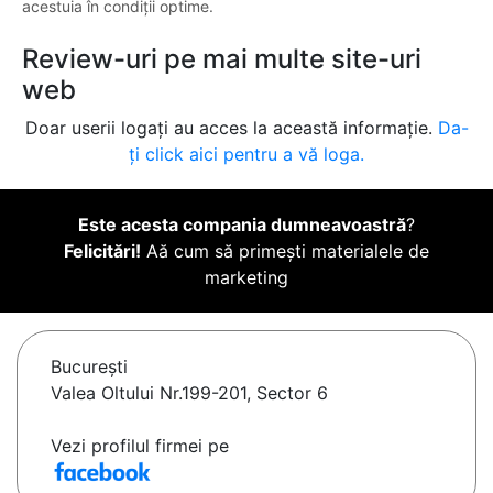
acestuia în condiții optime.
Review-uri pe mai multe site-uri
web
Doar userii logați au acces la această informație.
Da-
ți click aici pentru a vă loga.
Este acesta compania dumneavoastră
?
Felicitări!
Aă cum să primești materialele de
marketing
Bucureşti
Valea Oltului Nr.199-201, Sector 6
Vezi profilul firmei pe