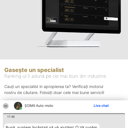
Gasește un specialist
Ranking-ul îi adună pe cei mai buni din industrie
Cauți un specialist in apropierea ta? Verificați motorul
nostru de căutare. Folosiți doar cele mai bune servicii!
ȘOIMII Auto-moto
Live chat
Căutare
17:46
Bună, suntem încântați să vă ajutăm! 🙂 Vă rugăm