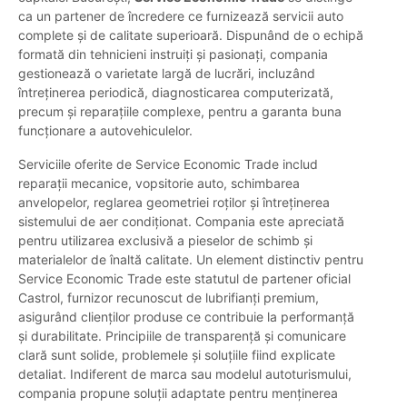
ca un partener de încredere ce furnizează servicii auto
complete și de calitate superioară. Dispunând de o echipă
formată din tehnicieni instruiți și pasionați, compania
gestionează o varietate largă de lucrări, incluzând
întreținerea periodică, diagnosticarea computerizată,
precum și reparațiile complexe, pentru a garanta buna
funcționare a autovehiculelor.
Serviciile oferite de Service Economic Trade includ
reparații mecanice, vopsitorie auto, schimbarea
anvelopelor, reglarea geometriei roților și întreținerea
sistemului de aer condiționat. Compania este apreciată
pentru utilizarea exclusivă a pieselor de schimb și
materialelor de înaltă calitate. Un element distinctiv pentru
Service Economic Trade este statutul de partener oficial
Castrol, furnizor recunoscut de lubrifianți premium,
asigurând clienților produse ce contribuie la performanță
și durabilitate. Principiile de transparență și comunicare
clară sunt solide, problemele și soluțiile fiind explicate
detaliat. Indiferent de marca sau modelul autoturismului,
compania propune soluții adaptate pentru menținerea