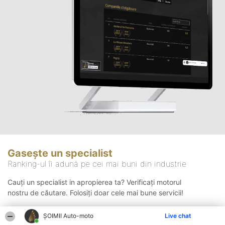
Gasește un specialist
Ranking-ul îi adună pe cei mai buni din industrie
Cauți un specialist in apropierea ta? Verificați motorul
nostru de căutare. Folosiți doar cele mai bune servicii!
ȘOIMII Auto-moto
Live chat
Căutare