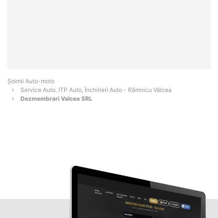
Șoimii Auto-moto
Service Auto, ITP Auto, Închirieri Auto - Râmnicu Vâlcea
Dezmembrari Valcea SRL