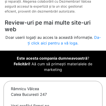
și reparații. Alegerea colaborării cu Dezmembrari Valcea
asigură accesul la expertiză și la un stoc gestionat
eficient, provenit din dezmembrări autorizate.
Review-uri pe mai multe site-uri
web
Doar userii logați au acces la această informație.
Da-
ți click aici pentru a vă loga.
Este acesta compania dumneavoastră
?
Felicitări!
Aă cum să primești materialele de
marketing
Râmnicu Vâlcea
Calea Bucuresti 247
Vezi profilul firmei pe