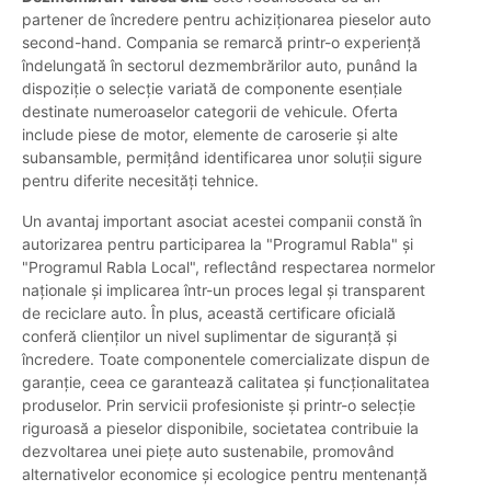
partener de încredere pentru achiziționarea pieselor auto
second-hand. Compania se remarcă printr-o experiență
îndelungată în sectorul dezmembrărilor auto, punând la
dispoziție o selecție variată de componente esențiale
destinate numeroaselor categorii de vehicule. Oferta
include piese de motor, elemente de caroserie și alte
subansamble, permițând identificarea unor soluții sigure
pentru diferite necesități tehnice.
Un avantaj important asociat acestei companii constă în
autorizarea pentru participarea la "Programul Rabla" și
"Programul Rabla Local", reflectând respectarea normelor
naționale și implicarea într-un proces legal și transparent
de reciclare auto. În plus, această certificare oficială
conferă clienților un nivel suplimentar de siguranță și
încredere. Toate componentele comercializate dispun de
garanție, ceea ce garantează calitatea și funcționalitatea
produselor. Prin servicii profesioniste și printr-o selecție
riguroasă a pieselor disponibile, societatea contribuie la
dezvoltarea unei piețe auto sustenabile, promovând
alternativelor economice și ecologice pentru mentenanță