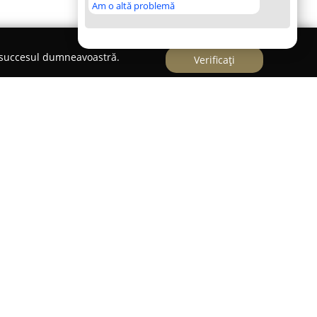
Am o altă problemă
e succesul dumneavoastră.
Verificați
Impex
se evidențiază drept un centru auto
furnizarea unei game variate de servicii
vehicule. Amplasat pe Bulevardul Frații Golești la
acoperă cerințele atât pentru autoturisme, cât și
tervenții tehnice adaptate fiecărui tip de vehicul.
iție cuprinde reparații importante cum ar fi cele
e, diagrame de diagnoză auto avansate și lucrări