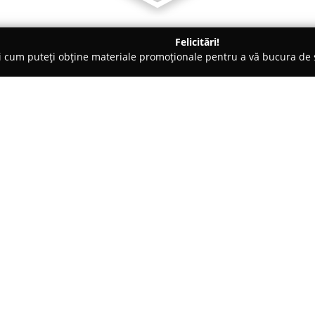
Felicitări!
ți cum puteți obține materiale promoționale pentru a vă bucura d
ri Auto - Piteşti
Vadita Impex
Despre companie:
Situat în orașul Pitești,
Vadita 
specializat, recunoscut pentru 
destinate mai multor tipuri de 
numărul 97, acest atelier auto 
pentru autoutilitare, oferind in
Gama de servicii pusă la dispoz
la motor, la sistemul de frânar