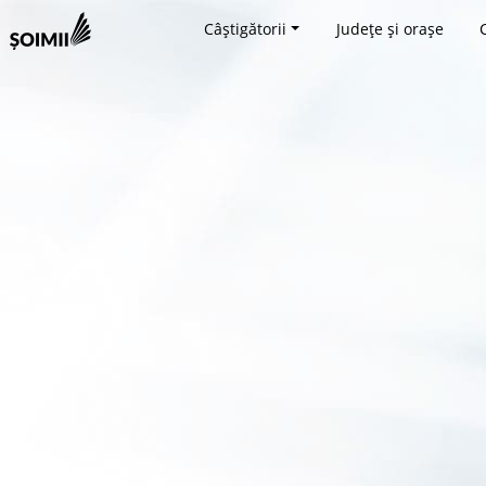
Câștigătorii
Județe și orașe