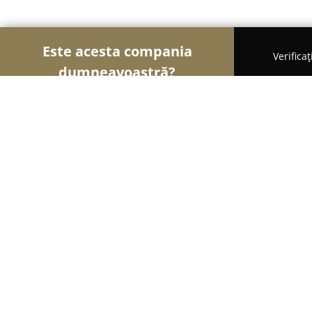
Este acesta compania
Verifica
dumneavoastră?
Șoimii Auto-moto
Service Auto, ITP Auto, Închirie
Vadita Impex
8
(170)
Piteşti, 110174, Bulevardul Frații Golești 97
Afișează numărul de telefon