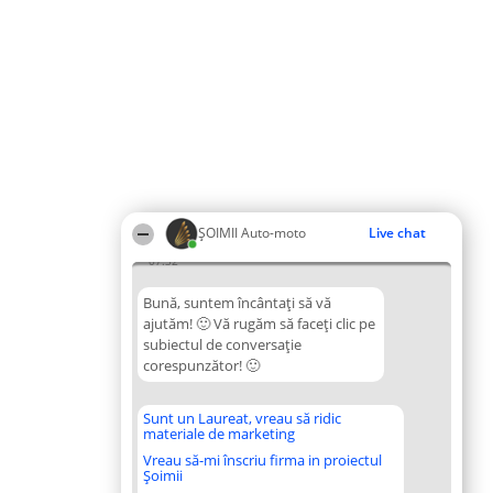
ȘOIMII Auto-moto
Live chat
07:32
Bună, suntem încântați să vă
ajutăm! 🙂 Vă rugăm să faceți clic pe
subiectul de conversație
corespunzător! 🙂
Sunt un Laureat, vreau să ridic
materiale de marketing
Vreau să-mi înscriu firma in proiectul
Șoimii