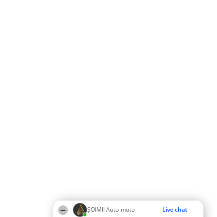
ȘOIMII Auto-moto
Live chat