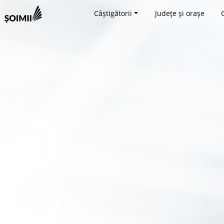
Câștigătorii
Județe și orașe