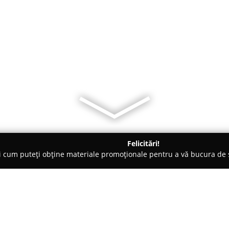
Felicitări!
ți cum puteți obține materiale promoționale pentru a vă bucura d
ri Auto - Strejnicu
Carserv Impex