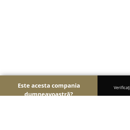
Este acesta compania
Verifica
dumneavoastră?
Șoimii Auto-moto
Service Auto, ITP Auto, Închirie