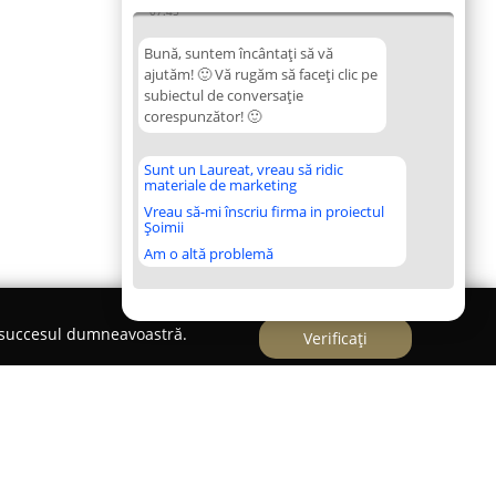
07:45
Bună, suntem încântați să vă
ajutăm! 🙂 Vă rugăm să faceți clic pe
subiectul de conversație
corespunzător! 🙂
Sunt un Laureat, vreau să ridic
materiale de marketing
Vreau să-mi înscriu firma in proiectul
Șoimii
Am o altă problemă
e succesul dumneavoastră.
Verificați