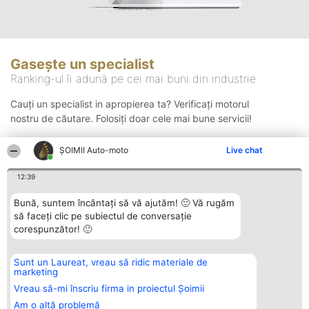
Gasește un specialist
Ranking-ul îi adună pe cei mai buni din industrie
Cauți un specialist in apropierea ta? Verificați motorul
nostru de căutare. Folosiți doar cele mai bune servicii!
ȘOIMII Auto-moto
Live chat
Căutare
12:39
Bună, suntem încântați să vă ajutăm! 🙂 Vă rugăm
să faceți clic pe subiectul de conversație
corespunzător! 🙂
Sunt un Laureat, vreau să ridic materiale de
Organizator Ranking
Plebiscyt
Contact
marketing
BRIGHT SOLUTIONS BR SRL
Câștigătorii
Contact
Aleea Timisul De Sus 2 Bl. A30
Lista Tuturor
Vreau să-mi înscriu firma in proiectul Șoimii
Sc. A Et. 4 Ap. 13 Cod 061952
Laureaților
Am o altă problemă
București
Reguli