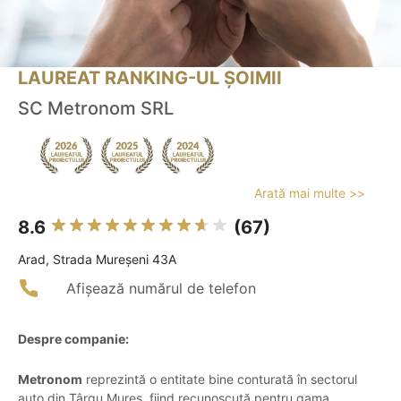
LAUREAT RANKING-UL ȘOIMII
SC Metronom SRL
Arată mai multe >>
8.6
(67)
Arad, Strada Mureșeni 43A
Afișează numărul de telefon
Despre companie:
Metronom
reprezintă o entitate bine conturată în sectorul
auto din Târgu Mureș, fiind recunoscută pentru gama