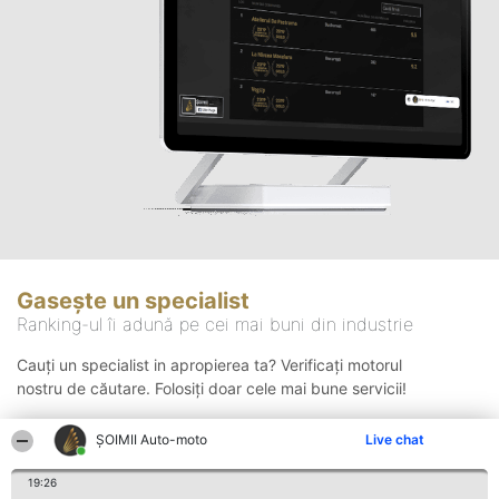
Gasește un specialist
Ranking-ul îi adună pe cei mai buni din industrie
Cauți un specialist in apropierea ta? Verificați motorul
nostru de căutare. Folosiți doar cele mai bune servicii!
ȘOIMII Auto-moto
Live chat
Căutare
19:26