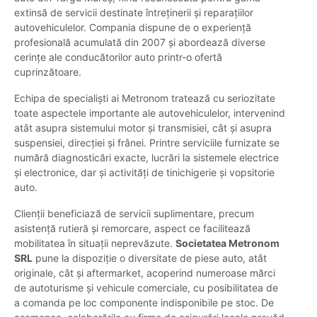
extinsă de servicii destinate întreținerii și reparațiilor
autovehiculelor. Compania dispune de o experiență
profesională acumulată din 2007 și abordează diverse
cerințe ale conducătorilor auto printr-o ofertă
cuprinzătoare.
Echipa de specialiști ai Metronom tratează cu seriozitate
toate aspectele importante ale autovehiculelor, intervenind
atât asupra sistemului motor și transmisiei, cât și asupra
suspensiei, direcției și frânei. Printre serviciile furnizate se
numără diagnosticări exacte, lucrări la sistemele electrice
și electronice, dar și activități de tinichigerie și vopsitorie
auto.
Clienții beneficiază de servicii suplimentare, precum
asistență rutieră și remorcare, aspect ce facilitează
mobilitatea în situații neprevăzute.
Societatea Metronom
SRL
pune la dispoziție o diversitate de piese auto, atât
originale, cât și aftermarket, acoperind numeroase mărci
de autoturisme și vehicule comerciale, cu posibilitatea de
a comanda pe loc componente indisponibile pe stoc. De