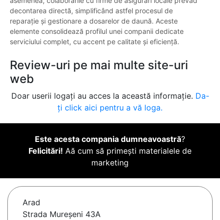
asemenea, colaborările cu firme de asigurări locale prevăd
decontarea directă, simplificând astfel procesul de
reparație și gestionare a dosarelor de daună. Aceste
elemente consolidează profilul unei companii dedicate
serviciului complet, cu accent pe calitate și eficiență.
Review-uri pe mai multe site-uri
web
Doar userii logați au acces la această informație.
Da-
ți click aici pentru a vă loga.
Este acesta compania dumneavoastră
?
Felicitări!
Aă cum să primești materialele de
marketing
Arad
Strada Mureșeni 43A