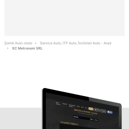
Șoimii Auto-moto
Service Auto, ITP Auto, Închirieri Auto - Arad
SC Metronom SRL