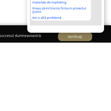
materiale de marketing
Vreau să-mi înscriu firma in proiectul
Șoimii
Am o altă problemă
e succesul dumneavoastră.
Verificați
fondată în anul 2014 și activează ca partener de
o, cu o specializare în comerțul en-gros de piese
e. Sediul companiei se află în Chiajna, pe
reputația sa pe piață a fost consolidată prin
roduselor de calitate și a unor servicii