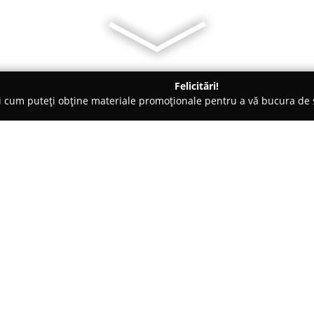
Felicitări!
ți cum puteți obține materiale promoționale pentru a vă bucura d
eri Auto - Chiajna
Martec Autotehnic SRL
Despre companie:
Martec Autotehnic SRL
a fost 
încredere în domeniul auto-mot
și accesorii pentru autovehicul
Şoseaua de Centură nr. 55, iar 
Arată mai multe >>
angajamentul față de oferirea p