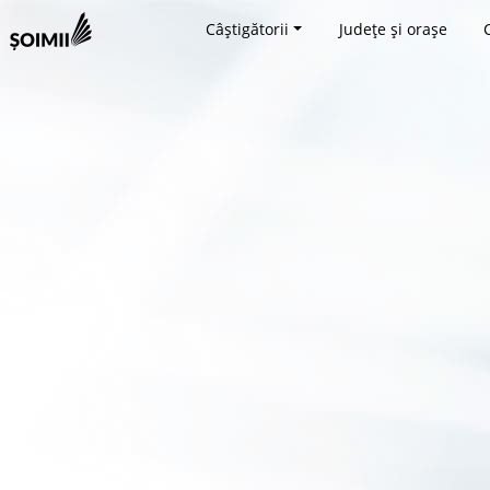
Câștigătorii
Județe și orașe