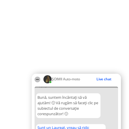
ȘOIMII Auto-moto
Live chat
19:13
Bună, suntem încântați să vă
ajutăm! 🙂 Vă rugăm să faceți clic pe
subiectul de conversație
corespunzător! 🙂
Sunt un Laureat, vreau să ridic