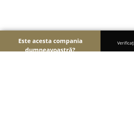
Este acesta compania
Verifica
dumneavoastră?
Șoimii Auto-moto
Service Auto, ITP Auto, Închiri
Martec Autotehnic SRL