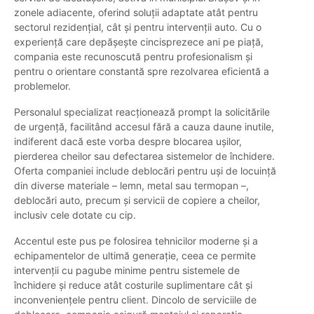
zonele adiacente, oferind soluții adaptate atât pentru
sectorul rezidențial, cât și pentru intervenții auto. Cu o
experiență care depășește cincisprezece ani pe piață,
compania este recunoscută pentru profesionalism și
pentru o orientare constantă spre rezolvarea eficientă a
problemelor.
Personalul specializat reacționează prompt la solicitările
de urgență, facilitând accesul fără a cauza daune inutile,
indiferent dacă este vorba despre blocarea ușilor,
pierderea cheilor sau defectarea sistemelor de închidere.
Oferta companiei include deblocări pentru uși de locuință
din diverse materiale – lemn, metal sau termopan –,
deblocări auto, precum și servicii de copiere a cheilor,
inclusiv cele dotate cu cip.
Accentul este pus pe folosirea tehnicilor moderne și a
echipamentelor de ultimă generație, ceea ce permite
intervenții cu pagube minime pentru sistemele de
închidere și reduce atât costurile suplimentare cât și
inconveniențele pentru client. Dincolo de serviciile de