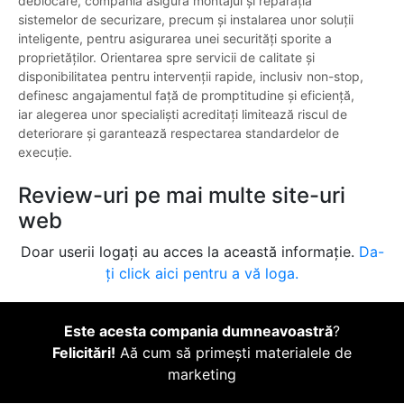
deblocare, compania asigură montajul și reparația
sistemelor de securizare, precum și instalarea unor soluții
inteligente, pentru asigurarea unei securități sporite a
proprietăților. Orientarea spre servicii de calitate și
disponibilitatea pentru intervenții rapide, inclusiv non-stop,
definesc angajamentul față de promptitudine și eficiență,
iar alegerea unor specialiști acreditați limitează riscul de
deteriorare și garantează respectarea standardelor de
execuție.
Review-uri pe mai multe site-uri
web
Doar userii logați au acces la această informație.
Da-
ți click aici pentru a vă loga.
Este acesta compania dumneavoastră
?
Felicitări!
Aă cum să primești materialele de
marketing