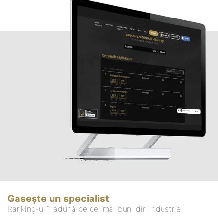
Gasește un specialist
Ranking-ul îi adună pe cei mai buni din industrie