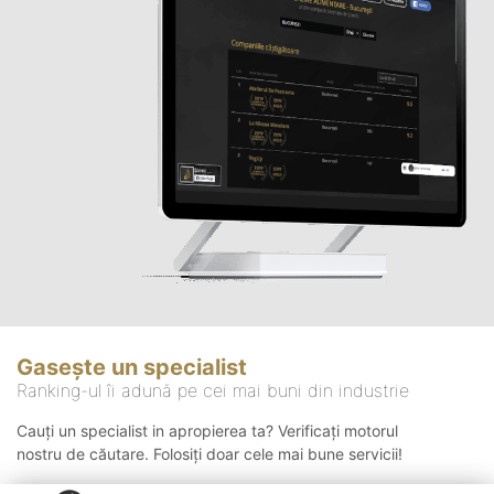
Gasește un specialist
Ranking-ul îi adună pe cei mai buni din industrie
Cauți un specialist in apropierea ta? Verificați motorul
nostru de căutare. Folosiți doar cele mai bune servicii!