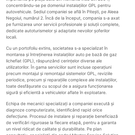
concentrându-se pe domeniul instalațiilor GPL pentru
autovehicule. Sediul companiei se află în Pitești, pe Aleea
Negoiul, numărul 2. Încă de la început, compania s-a axat
pe furnizarea unor servicii profesionale și soluții complete,
dedicate autoturismelor și adaptate nevoilor șoferilor
locali.
Cu un portofoliu extins, societatea s-a specializat în
montarea și întreținerea instalațiilor auto pe bază de gaz
lichefiat (GPL), răspunzând cerințelor diverse ale
utilizatorilor. În gama serviciilor sunt incluse operațiuni
precum montajul și remontajul sistemelor GPL, reviziile
periodice, precum și reparațiile complexe ale instalațiilor,
toate desfășurate cu scopul de a asigura funcționarea
sigură și eficientă a vehiculelor aflate în exploatare.
Echipa de mecanici specializați a companiei execută și
diagnoze computerizate, identificând rapid orice
defecțiune. Procesul de instalare și reparație beneficiază
de verificări riguroase la fiecare etapă, pentru a garanta
un nivel ridicat de calitate și durabilitate. Pe plan