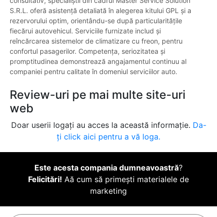
consultativ, specialiștii din cadrul Master Service Solution
S.R.L. oferă asistență detaliată în alegerea kitului GPL și a
rezervorului optim, orientându-se după particularitățile
fiecărui autovehicul. Serviciile furnizate includ și
reîncărcarea sistemelor de climatizare cu freon, pentru
confortul pasagerilor. Competența, seriozitatea și
promptitudinea demonstrează angajamentul continuu al
companiei pentru calitate în domeniul serviciilor auto.
Review-uri pe mai multe site-uri
web
Doar userii logați au acces la această informație.
Da-
ți click aici pentru a vă loga.
Este acesta compania dumneavoastră
?
Felicitări!
Aă cum să primești materialele de
marketing