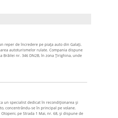
n reper de încredere pe piața auto din Galați,
izarea autoturismelor rulate. Compania dispune
a Brăilei nr. 346 DN2B, în zona Țirighina, unde
a un specialist dedicat în recondiționarea și
to, concentrându-se în principal pe volane.
Otopeni, pe Strada 1 Mai, nr. 68, și dispune de