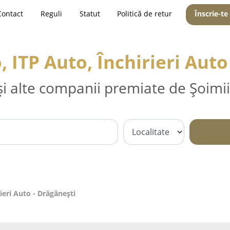
Contact
Reguli
Statut
Politică de retur
Înscrie-te
, ITP Auto, Închirieri Auto
și alte companii premiate de Șoimii
ieri Auto - Drăgăneşti