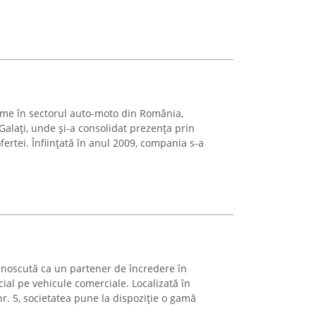
ume în sectorul auto-moto din România,
alați, unde și-a consolidat prezența prin
fertei. Înființată în anul 2009, compania s-a
unoscută ca un partener de încredere în
cial pe vehicule comerciale. Localizată în
r. 5, societatea pune la dispoziție o gamă