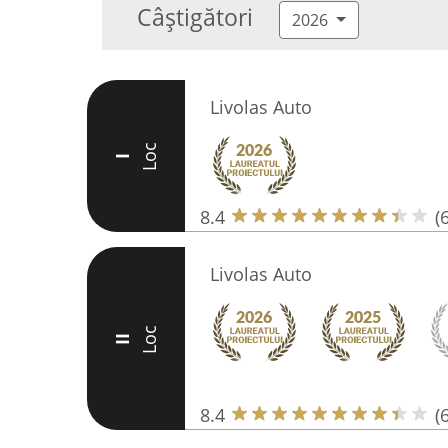
Câștigători
2026
Livolas Auto
Loc
I
8.4
(
Livolas Auto
Loc
II
8.4
(