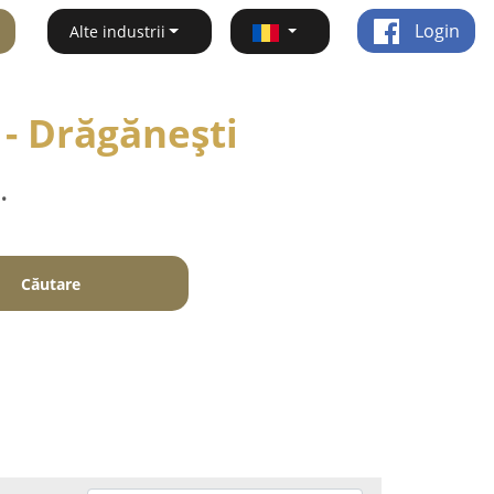
Login
Alte industrii
 - Drăgăneşti
.
Căutare