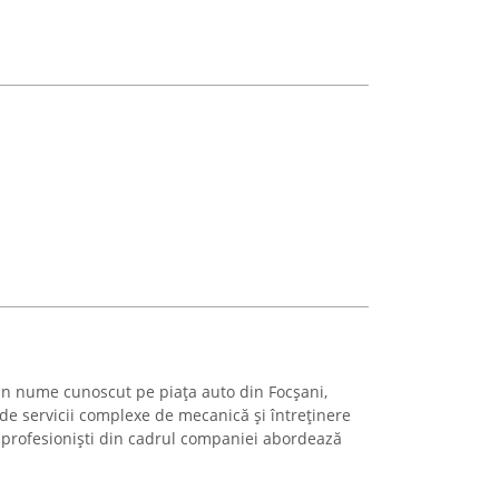
un nume cunoscut pe piața auto din Focșani,
a de servicii complexe de mecanică și întreținere
 profesioniști din cadrul companiei abordează