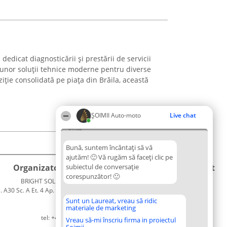
edicat diagnosticării și prestării de servicii
 unor soluții tehnice moderne pentru diverse
iție consolidată pe piața din Brăila, această
ȘOIMII Auto-moto
Live chat
01:52
Bună, suntem încântați să vă
ajutăm! 🙂 Vă rugăm să faceți clic pe
Organizator Ranking
subiectul de conversație
Plebiscyt
Contact
corespunzător! 🙂
BRIGHT SOLUTIONS BR SRL
Câștigătorii
Contact
. A30 Sc. A Et. 4 Ap. 13 Cod 061952
Lista
București
Tuturor
Sunt un Laureat, vreau să ridic
materiale de marketing
CUI 36737675
Laureaților
tel: +40 770 990 492
Reguli
Vreau să-mi înscriu firma in proiectul
Statut