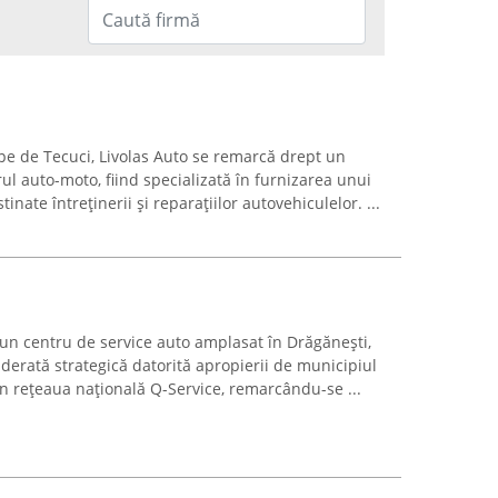
ape de Tecuci, Livolas Auto se remarcă drept un
ul auto-moto, fiind specializată în furnizarea unui
inate întreținerii și reparațiilor autovehiculelor. ...
 un centru de service auto amplasat în Drăgănești,
iderată strategică datorită apropierii de municipiul
n rețeaua națională Q-Service, remarcându-se ...