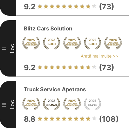
9.2
(73)
Blitz Cars Solution
Loc
II
Arată mai multe >>
9.2
(73)
Truck Service Apetrans
Loc
III
8.8
(108)