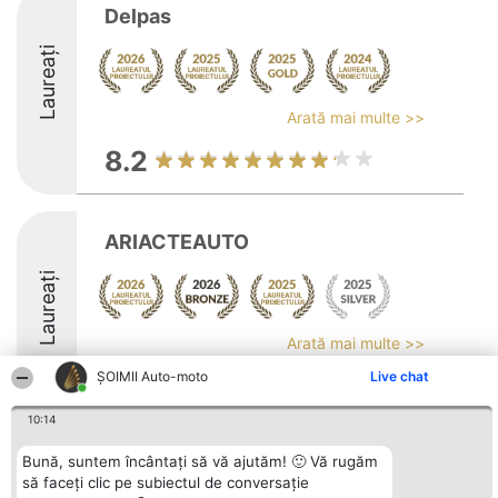
Delpas
Laureați
Arată mai multe >>
8.2
ARIACTEAUTO
Laureați
Arată mai multe >>
ȘOIMII Auto-moto
Live chat
8.8
10:14
Bună, suntem încântați să vă ajutăm! 🙂 Vă rugăm
Organizator Ranking
Plebiscyt
Contact
BRIGHT SOLUTIONS BR SRL
să faceți clic pe subiectul de conversație
Câștigătorii
Contact
Aleea Timisul De Sus 2 Bl. A30
Lista Tuturor