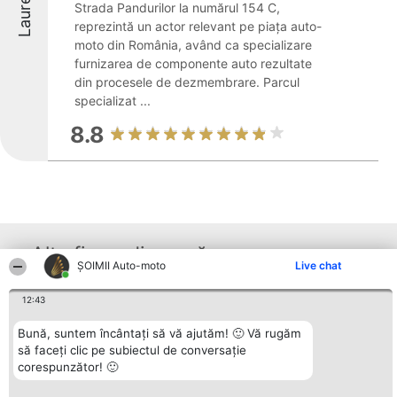
Laureați
Strada Pandurilor la numărul 154 C,
reprezintă un actor relevant pe piața auto-
moto din România, având ca specializare
furnizarea de componente auto rezultate
din procesele de dezmembrare. Parcul
specializat ...
8.8
Alte firme din zonă
ȘOIMII Auto-moto
Live chat
12:43
Organizator Ranking
Plebiscyt
Contact
BRIGHT SOLUTIONS BR SRL
Câștigătorii
Contact
Bună, suntem încântați să vă ajutăm! 🙂 Vă rugăm
Aleea Timisul De Sus 2 Bl. A30
Lista Tuturor
să faceți clic pe subiectul de conversație
Sc. A Et. 4 Ap. 13 Cod 061952
Laureaților
corespunzător! 🙂
București
Reguli
CUI 36737675
Statut
tel: +40 770 990 492
Politica de