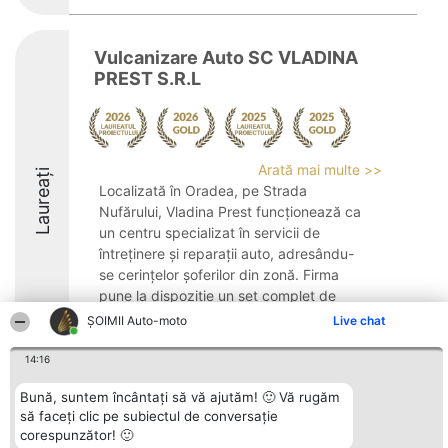
Vulcanizare Auto SC VLADINA
PREST S.R.L
Arată mai multe >>
Laureați
Localizată în Oradea, pe Strada
Nufărului, Vladina Prest funcționează ca
un centru specializat în servicii de
întreținere și reparații auto, adresându-
se cerințelor șoferilor din zonă. Firma
pune la dispoziție un set complet de
servicii de ...
ȘOIMII Auto-moto
Live chat
9.5
14:16
Bună, suntem încântați să vă ajutăm! 🙂 Vă rugăm
să faceți clic pe subiectul de conversație
Organizator Ranking
Plebiscyt
Contact
corespunzător! 🙂
BRIGHT SOLUTIONS BR SRL
Câștigătorii
Contact