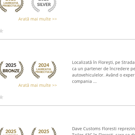
Arată mai multe >>
Localizată în Florești, pe Stra
ca un partener de încredere pen
autovehiculelor. Având o exper
compania ...
Arată mai multe >>
Dave Customs Floresti reprezintă
Teilor 43C în Florești, care se 