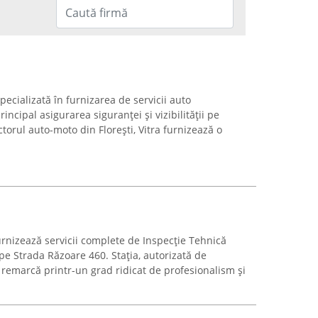
ecializată în furnizarea de servicii auto
ncipal asigurarea siguranței și vizibilității pe
torul auto-moto din Florești, Vitra furnizează o
nizează servicii complete de Inspecție Tehnică
, pe Strada Răzoare 460. Stația, autorizată de
 remarcă printr-un grad ridicat de profesionalism și