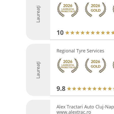
Laureați
10
Regional Tyre Services
Laureați
9.8
Alex Tractari Auto Cluj-N
www.alextrac.ro