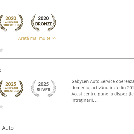
Arată mai multe >>
P
GabyLen Auto Service operează 
domeniu, activând încă din 2012
Acest centru pune la dispoziție
întreținerii, ...
i Auto