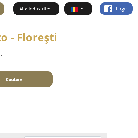
Login
Alte industrii
o - Floreşti
.
Căutare