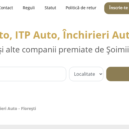
Contact
Reguli
Statut
Politică de retur
Înscrie-te
o, ITP Auto, Închirieri Aut
și alte companii premiate de Șoimii
ieri Auto - Floreşti