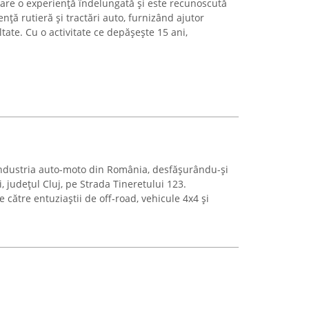
 are o experiență îndelungată și este recunoscută
ență rutieră și tractări auto, furnizând ajutor
cultate. Cu o activitate ce depășește 15 ani,
industria auto-moto din România, desfășurându-și
ti, județul Cluj, pe Strada Tineretului 123.
e către entuziaștii de off-road, vehicule 4x4 și