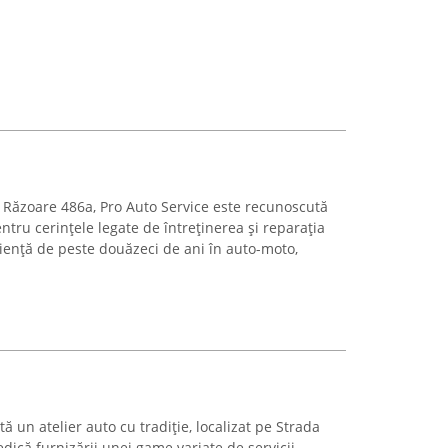
da Răzoare 486a, Pro Auto Service este recunoscută
tru cerințele legate de întreținerea și reparația
iență de peste douăzeci de ani în auto-moto,
 un atelier auto cu tradiție, localizat pe Strada
dedică furnizării unei game variate de servicii