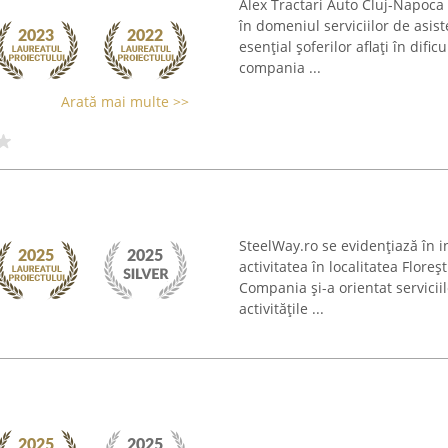
Alex Tractari Auto Cluj-Napoca
în domeniul serviciilor de asist
esențial șoferilor aflați în difi
compania ...
Arată mai multe >>
SteelWay.ro se evidențiază în 
activitatea în localitatea Floreș
Compania și-a orientat serviciil
activitățile ...