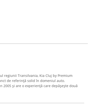
ntrul regiunii Transilvania, Kia Cluj by Premium
nct de referință solid în domeniul auto.
n 2005 și are o experiență care depășește două