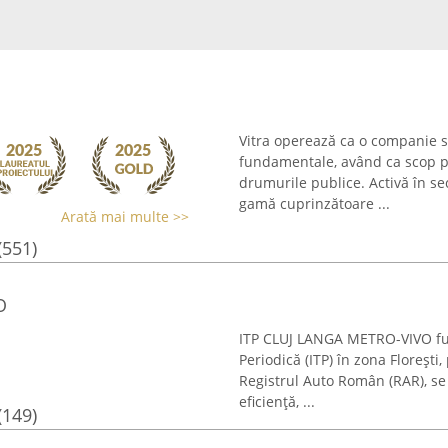
Vitra operează ca o companie sp
fundamentale, având ca scop pri
drumurile publice. Activă în sec
gamă cuprinzătoare ...
Arată mai multe >>
(551)
O
ITP CLUJ LANGA METRO-VIVO fur
Periodică (ITP) în zona Florești
Registrul Auto Român (RAR), se
eficiență, ...
(149)