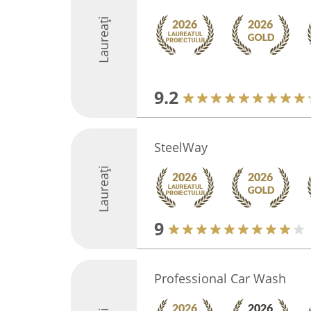
Laureați
9.2
SteelWay
Laureați
9
Professional Car Wash