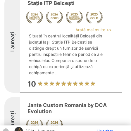
Staţie ITP Belceşti
Arată mai multe >>
Laureați
Situată în centrul localității Belcești din
județul Iași, Stație ITP Belcești se
distinge drept un furnizor de servicii
pentru inspecțiile tehnice periodice ale
vehiculelor. Compania dispune de o
echipă cu experiență și utilizează
echipamente ...
10
Jante Custom Romania by DCA
Evolution
Laureați
ȘOIMII Auto-moto
Live chat