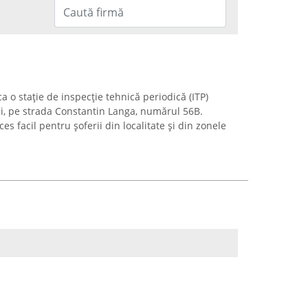
 o stație de inspecție tehnică periodică (ITP)
ași, pe strada Constantin Langa, numărul 56B.
s facil pentru șoferii din localitate și din zonele