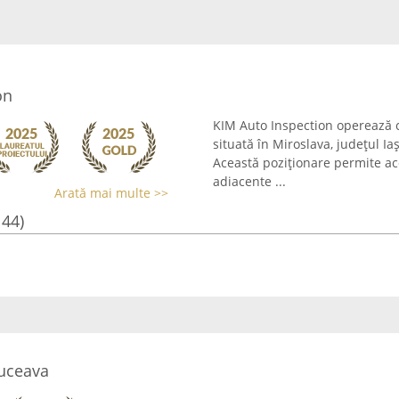
on
KIM Auto Inspection operează ca
situată în Miroslava, județul I
Această poziționare permite acce
adiacente ...
Arată mai multe >>
144)
Suceava