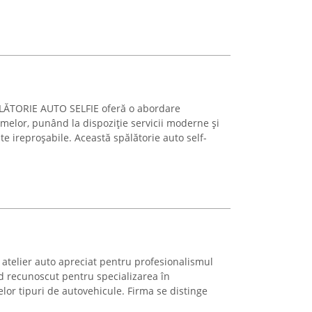
SPĂLĂTORIE AUTO SELFIE oferă o abordare
smelor, punând la dispoziție servicii moderne și
te ireproșabile. Această spălătorie auto self-
atelier auto apreciat pentru profesionalismul
fiind recunoscut pentru specializarea în
elor tipuri de autovehicule. Firma se distinge