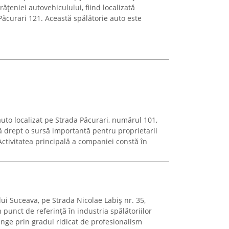
ățeniei autovehiculului, fiind localizată
Păcurari 121. Această spălătorie auto este
to localizat pe Strada Păcurari, numărul 101,
că drept o sursă importantă pentru proprietarii
 Activitatea principală a companiei constă în
lui Suceava, pe Strada Nicolae Labiș nr. 35,
punct de referință în industria spălătoriilor
inge prin gradul ridicat de profesionalism