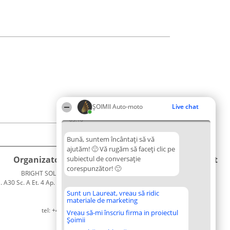
ȘOIMII Auto-moto
Live chat
05:16
Bună, suntem încântați să vă
ajutăm! 🙂 Vă rugăm să faceți clic pe
Organizator Ranking
subiectul de conversație
Plebiscyt
Contact
corespunzător! 🙂
BRIGHT SOLUTIONS BR SRL
Câștigătorii
Contact
. A30 Sc. A Et. 4 Ap. 13 Cod 061952
Lista
București
Tuturor
Sunt un Laureat, vreau să ridic
materiale de marketing
CUI 36737675
Laureaților
tel: +40 770 990 492
Reguli
Vreau să-mi înscriu firma in proiectul
Șoimii
Statut
Politica de