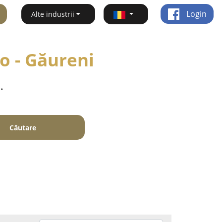
Login
Alte industrii
to - Găureni
.
Căutare