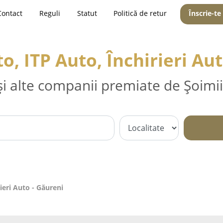
Contact
Reguli
Statut
Politică de retur
Înscrie-te
o, ITP Auto, Închirieri Au
și alte companii premiate de Șoimii
ieri Auto - Găureni