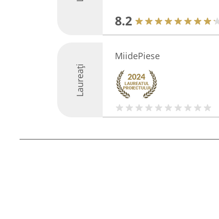
8.2
MiidePiese
Laureați