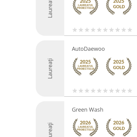
Laureați
AutoDaewoo
Laureați
Green Wash
Laureați