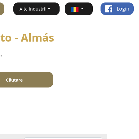
Login
Alte industrii
uto - Almás
.
Căutare