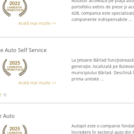
Autotoff activează pe piața au
portofoliu extins de piese și a
42B, compania este specializa
componente indispensabile ...
Arată mai multe >>
ie Auto Self Service
La Jetoane Bârlad funcționează 
generație, localizată pe Buleva
municipiului Bârlad. Deschisă î
prima unitate ...
Arată mai multe >>
e Auto
Autopit este o companie fonda
încredere în sectorul auto din