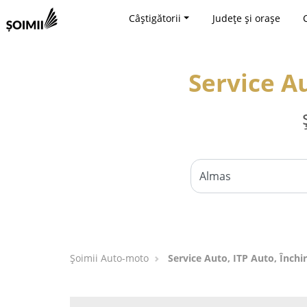
Câștigătorii
Județe și orașe
Service Au
Șoimii Auto-moto
Service Auto, ITP Auto, Închi