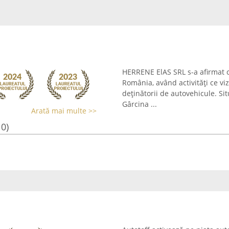
HERRENE ElAS SRL s-a afirmat 
România, având activități ce vi
deținătorii de autovehicule. Si
Gârcina ...
Arată mai multe >>
10)