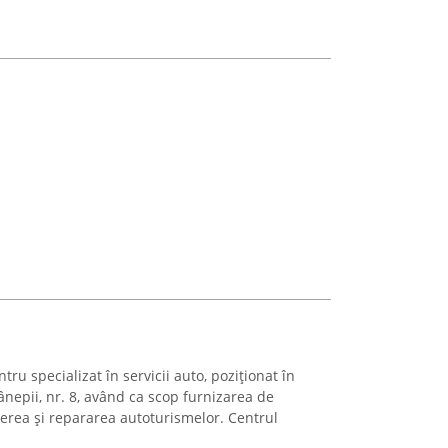
ru specializat în servicii auto, poziționat în
epii, nr. 8, având ca scop furnizarea de
inerea și repararea autoturismelor. Centrul