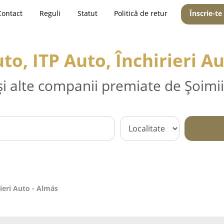
Contact
Reguli
Statut
Politică de retur
Înscrie-te
to, ITP Auto, Închirieri A
și alte companii premiate de Șoimii
rieri Auto - Almás