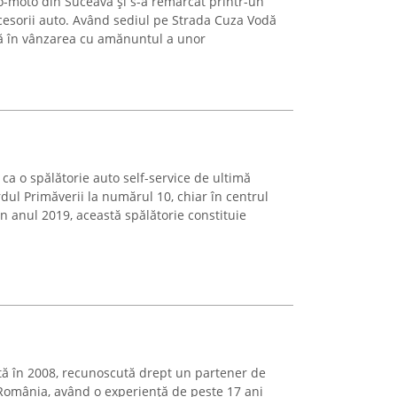
to-moto din Suceava și s-a remarcat printr-un
ccesorii auto. Având sediul pe Strada Cuza Vodă
tă în vânzarea cu amănuntul a unor
ca o spălătorie auto self-service de ultimă
rdul Primăverii la numărul 10, chiar în centrul
n anul 2019, această spălătorie constituie
tă în 2008, recunoscută drept un partener de
 România, având o experiență de peste 17 ani