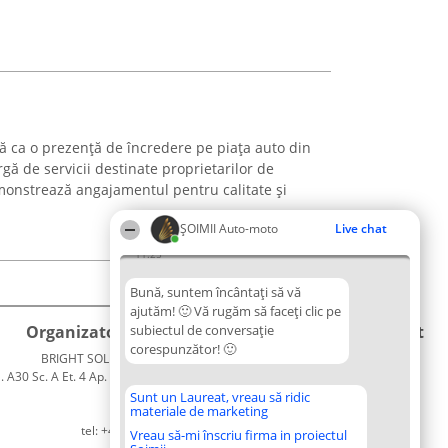
 ca o prezență de încredere pe piața auto din
gă de servicii destinate proprietarilor de
monstrează angajamentul pentru calitate și
ȘOIMII Auto-moto
Live chat
11:25
Bună, suntem încântați să vă
ajutăm! 🙂 Vă rugăm să faceți clic pe
Organizator Ranking
subiectul de conversație
Plebiscyt
Contact
corespunzător! 🙂
BRIGHT SOLUTIONS BR SRL
Câștigătorii
Contact
. A30 Sc. A Et. 4 Ap. 13 Cod 061952
Lista
București
Tuturor
Sunt un Laureat, vreau să ridic
materiale de marketing
CUI 36737675
Laureaților
tel: +40 770 990 492
Reguli
Vreau să-mi înscriu firma in proiectul