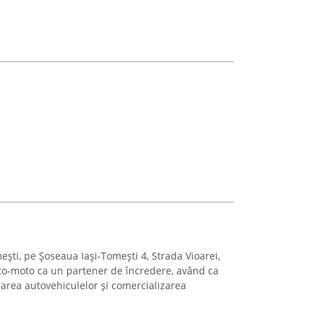
ști, pe Șoseaua Iași-Tomești 4, Strada Vioarei,
to-moto ca un partener de încredere, având ca
area autovehiculelor și comercializarea