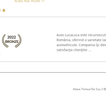
Arată mai multe >>
Auto LucaLuca este recunoscută
România, oferind o varietate lar
autovehicule. Compania își de
satisfacția clienților ...
Aleea Timisul De Sus 2 Bl