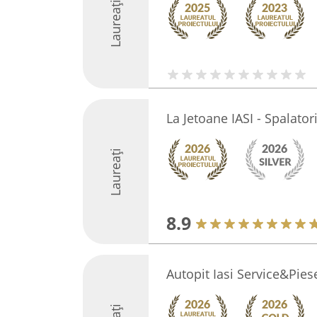
Laureați
La Jetoane IASI - Spalator
Laureați
8.9
Autopit Iasi Service&Pies