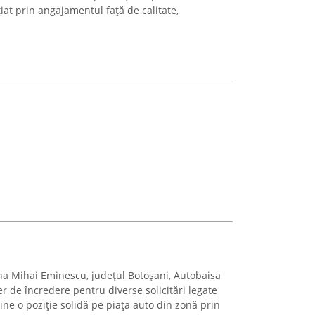
iat prin angajamentul față de calitate,
una Mihai Eminescu, județul Botoșani, Autobaisa
 de încredere pentru diverse solicitări legate
ne o poziție solidă pe piața auto din zonă prin